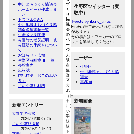
づ
中川まちづくり協議会
生野区ツイッター（実
く
ホームページ作成しま
験中）
り
した
協
トラブルQ＆A
Tweets by ikuno_times
議
中川地域まちづくり協
FireFox等で表示されない場合
会
議会各種書類一覧
があります
の
生野区防災関連
その場合はトラッカーのブロ
ペ
災害時の罹災証明・被
ックを解除してください
ー
災証明の手続きについ
ジ
て
大
お知らせ・広報
ユーザー
阪
生野区各町協HP一覧
市
会館案内
生野区
生
広報誌
中川地域まちづくり協
野
防犯標語「おこのみや
議会
区
き」
事務局
大
こいのぼり材料
池
（旧
中
新着画像
新着エントリー
川）
小
大雨での浸水
学
2026/06/30 07:25
校
こいのぼり撤収
校
2026/05/17 15:10
下
平野川こいのぼり