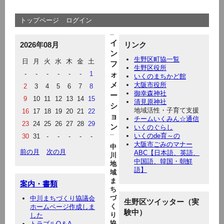
トップページ
ログイン
イ
2026年08月
リンク
ン
生野区町協一覧
日
月
火
水
木
金
土
フ
生野区役所
-
-
-
-
-
-
1
ォ
いくのまちかど館
メ
大阪市役所
2
3
4
5
6
7
8
御幸森神社
ー
9
10
11
12
13
14
15
清見原神社
シ
地域活性・子育て支援
16
17
18
19
20
21
22
ョ
チームいくみん☆通信
23
24
25
26
27
28
29
ン
いくのぐらし
いくのde育～の
30
31
-
-
-
-
-
大阪市ごみのマナー
中
前の月
次の月
ABC【日本語、英語、
川
中国語、韓国・朝鮮
地
語】
域
ま
案内・書類
ち
づ
中川まちづくり協議会
生野区ツイッター（実
く
ホームページ作成しま
験中）
り
した
協
トラブルQ＆A