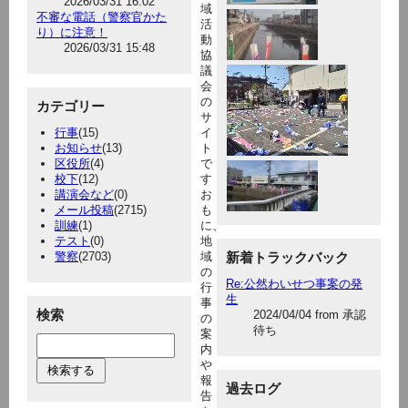
2026/03/31 16:02
域
不審な電話（警察官かた
活
り）に注意！
動
2026/03/31 15:48
協
議
会
の
カテゴリー
サ
行事
(15)
イ
お知らせ
(13)
ト
区役所
(4)
で
校下
(12)
す
講演会など
(0)
お
メール投稿
(2715)
も
訓練
(1)
に、
テスト
(0)
地
警察
(2703)
域
新着トラックバック
の
Re:公然わいせつ事案の発
行
生
事
検索
2024/04/04 from 承認
の
待ち
案
内
や
報
過去ログ
告