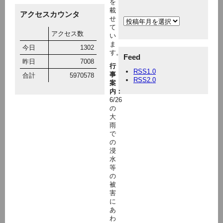
を
載
アクセスカウンタ
せ
て
アクセス数
い
ま
今日
1302
す。
Feed
昨日
7008
行
RSS1.0
事
合計
5970578
RSS2.0
案
内：
6/26
の
大
雨
で
の
浸
水
等
の
被
害
に
あ
わ