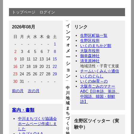
トップページ
ログイン
イ
2026年08月
リンク
ン
生野区町協一覧
日
月
火
水
木
金
土
フ
生野区役所
-
-
-
-
-
-
1
ォ
いくのまちかど館
メ
大阪市役所
2
3
4
5
6
7
8
御幸森神社
ー
9
10
11
12
13
14
15
清見原神社
シ
地域活性・子育て支援
16
17
18
19
20
21
22
ョ
チームいくみん☆通信
23
24
25
26
27
28
29
ン
いくのぐらし
いくのde育～の
30
31
-
-
-
-
-
大阪市ごみのマナー
中
前の月
次の月
ABC【日本語、英語、
川
中国語、韓国・朝鮮
地
語】
域
ま
案内・書類
ち
づ
中川まちづくり協議会
生野区ツイッター（実
く
ホームページ作成しま
験中）
り
した
協
トラブルQ＆A