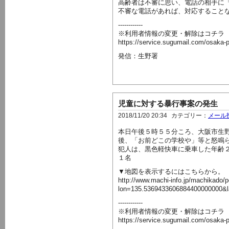
高齢者は不審に思い、電話の相手に
不審な電話があれば、対応すること
------------
※利用者情報の変更・解除はコチラ
https://service.sugumail.com/osaka-
発信：生野署
児童に対する暴行事案の発生
2018/11/20 20:34
カテゴリー：
メール
本日午後５時５５分ころ、大阪市生
後、「お前どこの学校や」等と怒鳴
犯人は、黒色軽快車に乗車した年齢
１名
▼地図を表示するにはこちらから。
http://www.machi-info.jp/machikado/p
lon=135.5369433606884400000000&
------------
※利用者情報の変更・解除はコチラ
https://service.sugumail.com/osaka-