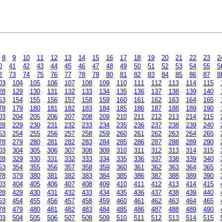
8
9
10
11
12
13
14
15
16
17
18
19
20
21
22
23
2
0
41
42
43
44
45
46
47
48
49
50
51
52
53
54
55
5
2
73
74
75
76
77
78
79
80
81
82
83
84
85
86
87
8
03
104
105
106
107
108
109
110
111
112
113
114
115
28
129
130
131
132
133
134
135
136
137
138
139
140
53
154
155
156
157
158
159
160
161
162
163
164
165
78
179
180
181
182
183
184
185
186
187
188
189
190
03
204
205
206
207
208
209
210
211
212
213
214
215
28
229
230
231
232
233
234
235
236
237
238
239
240
53
254
255
256
257
258
259
260
261
262
263
264
265
78
279
280
281
282
283
284
285
286
287
288
289
290
03
304
305
306
307
308
309
310
311
312
313
314
315
28
329
330
331
332
333
334
335
336
337
338
339
340
53
354
355
356
357
358
359
360
361
362
363
364
365
78
379
380
381
382
383
384
385
386
387
388
389
390
03
404
405
406
407
408
409
410
411
412
413
414
415
28
429
430
431
432
433
434
435
436
437
438
439
440
53
454
455
456
457
458
459
460
461
462
463
464
465
78
479
480
481
482
483
484
485
486
487
488
489
490
03
504
505
506
507
508
509
510
511
512
513
514
515