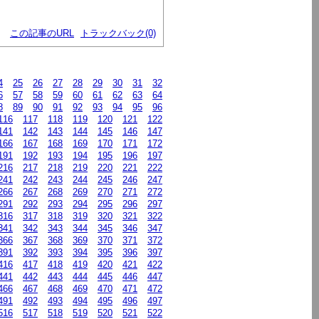
この記事のURL
トラックバック(0)
4
25
26
27
28
29
30
31
32
6
57
58
59
60
61
62
63
64
8
89
90
91
92
93
94
95
96
116
117
118
119
120
121
122
141
142
143
144
145
146
147
166
167
168
169
170
171
172
191
192
193
194
195
196
197
216
217
218
219
220
221
222
241
242
243
244
245
246
247
266
267
268
269
270
271
272
291
292
293
294
295
296
297
316
317
318
319
320
321
322
341
342
343
344
345
346
347
366
367
368
369
370
371
372
391
392
393
394
395
396
397
416
417
418
419
420
421
422
441
442
443
444
445
446
447
466
467
468
469
470
471
472
491
492
493
494
495
496
497
516
517
518
519
520
521
522