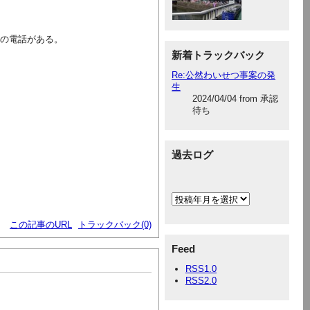
との電話がある。
新着トラックバック
Re:公然わいせつ事案の発
生
2024/04/04 from 承認
待ち
過去ログ
この記事のURL
トラックバック(0)
Feed
RSS1.0
RSS2.0