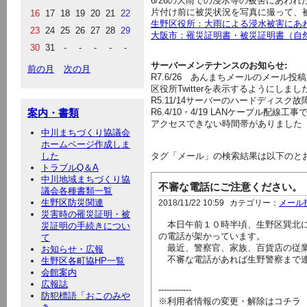
6/26の大雨での浸水等の被害にあわ
片付け前に被災状況を写真に撮って、
16
17
18
19
20
21
22
生野区役所：大雨による浸水被害にあ
23
24
25
26
27
28
29
大阪市：罹災証明書・被災証明書（自
30
31
-
-
-
-
-
サーバーメンテナンスのお知らせ:
前の月
次の月
R7.6/26
あんまちメールのメール投稿
区役所Twitterを表示するようにしま
R5.11/14サーバーのハードディス
案内・書類
R6.4/10・4/19 LANケーブル
アクセスできない時間帯がありました
中川まちづくり協議会
ホームページ作成しま
した
タグ「メール」の検索結果は以下のと
トラブルQ＆A
中川地域まちづくり協
不審な電話にご注意ください。
議会各種書類一覧
生野区防災関連
2018/11/22 10:59
カテゴリー：
メール
災害時の罹災証明・被
本日午前１０時半頃、生野区巽北に
災証明の手続きについ
の電話が架かっています。
て
最近、警察官、家族、百貨店の従業
お知らせ・広報
不審な電話があれば生野警察まで
生野区各町協HP一覧
会館案内
広報誌
------------
防犯標語「おこのみや
※利用者情報の変更・解除はコチラ