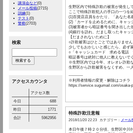
講演会など
(0)
生野区内で特殊詐欺の被害が発生し
メール投稿
(2715)
ここで特殊詐欺犯人の手口の一つを
訓練
(1)
(1)百貨店店員をかたり、「あなた
テスト
(0)
(2)「カードを止めるために、キャ
警察
(2703)
(3)被害者から暗証番号を聞き出し
(4)銀行を訪れ、だまし取ったキャ
【だまされないために】
検索
○詐欺被害はひとごとではありませ
少しでもおかしいと感じたら、必ず
○「キャッシュカード 求める電話
暗証番号は絶対に他人に教えないで
※生野区内では今年、オレオレ詐欺
生野区から詐欺被害をなくすめ、一
------------
※利用者情報の変更・解除はコチラ
アクセスカウンタ
https://service.sugumail.com/osaka-
アクセス数
今日
688
昨日
1771
特殊詐欺注意報
合計
5962956
2018/11/20 22:23
カテゴリー：
メール
本日午後７時２０分頃、生野区中川