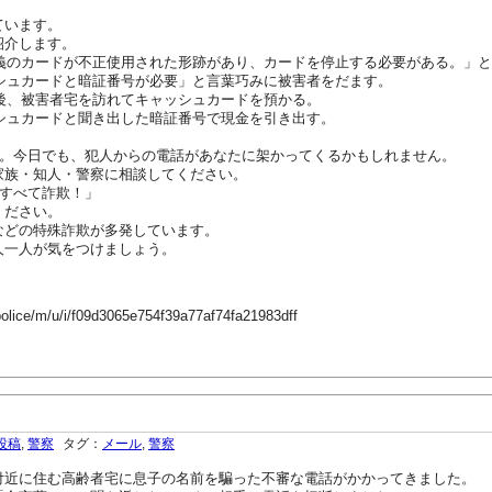
ています。
紹介します。
名義のカードが不正使用された形跡があり、カードを停止する必要がある。」
ッシュカードと暗証番号が必要」と言葉巧みに被害者をだます。
た後、被害者宅を訪れてキャッシュカードを預かる。
ッシュカードと聞き出した暗証番号で現金を引き出す。
ん。今日でも、犯人からの電話があなたに架かってくるかもしれません。
家族・知人・警察に相談してください。
 すべて詐欺！」
ください。
などの特殊詐欺が多発しています。
人一人が気をつけましょう。
police/m/u/i/f09d3065e754f39a77af74fa21983dff
投稿
,
警察
タグ：
メール
,
警察
付近に住む高齢者宅に息子の名前を騙った不審な電話がかかってきました。