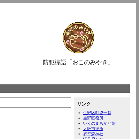
防犯標語「おこのみやき」
リンク
生野区町協一覧
生野区役所
いくのまちかど館
大阪市役所
御幸森神社