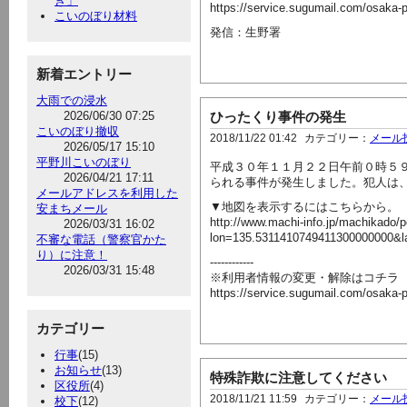
き」
https://service.sugumail.com/osaka-
こいのぼり材料
発信：生野署
新着エントリー
大雨での浸水
2026/06/30 07:25
ひったくり事件の発生
こいのぼり撤収
2018/11/22 01:42
カテゴリー：
メール
2026/05/17 15:10
平野川こいのぼり
平成３０年１１月２２日午前０時５
2026/04/21 17:11
られる事件が発生しました。犯人は
メールアドレスを利用した
▼地図を表示するにはこちらから。
安まちメール
http://www.machi-info.jp/machikado/p
2026/03/31 16:02
lon=135.5311410749411300000000&
不審な電話（警察官かた
り）に注意！
------------
2026/03/31 15:48
※利用者情報の変更・解除はコチラ
https://service.sugumail.com/osaka-
カテゴリー
行事
(15)
お知らせ
(13)
特殊詐欺に注意してください
区役所
(4)
2018/11/21 11:59
カテゴリー：
メール
校下
(12)