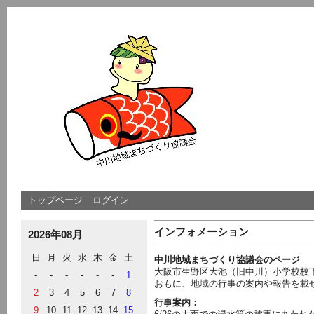
トップページ
ログイン
インフォメーション
2026年08月
日
月
火
水
木
金
土
中川地域まちづくり協議会のページ
大阪市生野区大池（旧中川）小学校校
-
-
-
-
-
-
1
おもに、地域の行事の案内や報告を載
2
3
4
5
6
7
8
行事案内：
9
10
11
12
13
14
15