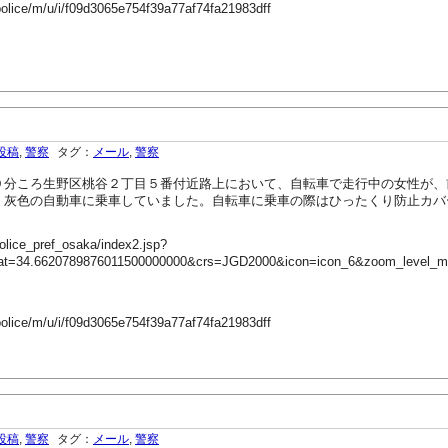
police/m/u/i/f09d3065e754f39a77af74fa21983dff
投稿
,
警察
タグ：
メール
,
警察
９分ころ生野区桃谷２丁目５番付近路上において、自転車で走行中の女性が、
、灰色の自動車に乗車していました。自転車に乗車の際はひったくり防止カバ
olice_pref_osaka/index2.jsp?
lat=34.6620789876011500000000&crs=JGD2000&icon=icon_6&zoom_level_
police/m/u/i/f09d3065e754f39a77af74fa21983dff
投稿
,
警察
タグ：
メール
,
警察