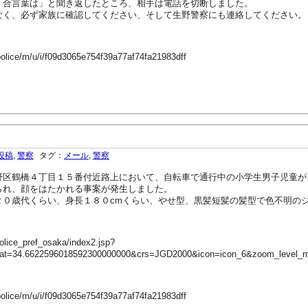
「合言葉は」と聞き返したところ、相手は電話を切断しました。
なく、必ず家族に確認してください、そして生野警察にも連絡してください。
police/m/u/i/f09d3065e754f39a77af74fa21983dff
投稿
,
警察
タグ：
メール
,
警察
野区鶴橋４丁目１５番付近路上において、自転車で通行中の小学生男子児童が
られ、顔をはたかれる事案が発生しました。
２０歳代くらい、身長１８０cmくらい、やせ型、黒髪短髪の髪型で色不明の
olice_pref_osaka/index2.jsp?
lat=34.6622596018592300000000&crs=JGD2000&icon=icon_6&zoom_level_
police/m/u/i/f09d3065e754f39a77af74fa21983dff