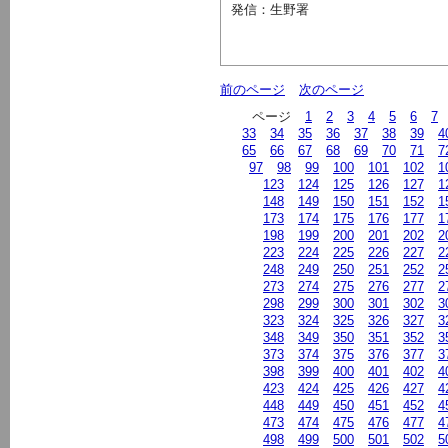
発信：生野署
前のページ
次のページ
ページ
1
2
3
4
5
6
7
33
34
35
36
37
38
39
4
65
66
67
68
69
70
71
7
97
98
99
100
101
102
1
123
124
125
126
127
1
148
149
150
151
152
1
173
174
175
176
177
1
198
199
200
201
202
2
223
224
225
226
227
2
248
249
250
251
252
2
273
274
275
276
277
2
298
299
300
301
302
3
323
324
325
326
327
3
348
349
350
351
352
3
373
374
375
376
377
3
398
399
400
401
402
4
423
424
425
426
427
4
448
449
450
451
452
4
473
474
475
476
477
4
498
499
500
501
502
5