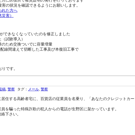
れた方に区役所で罹災証明の発行を行っております
被害の状況を確認できるようにお願いします。
われた方へ
然災害）
ができなくなっていたのを修正しました
した（試験導入）
ク故障のため交換ついでに容量増量
配線工事で配線間違えて切断した工事及び本復旧工事で
おりです。
投稿
,
警察
タグ：
メール
,
警察
居住する高齢者宅に、百貨店の従業員を名乗り、「あなたのクレジットカー
員を騙った特殊詐欺の犯人からの電話が生野区に架かっています。
連絡下さい。