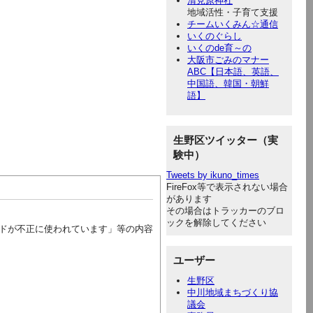
清見原神社
地域活性・子育て支援
チームいくみん☆通信
いくのぐらし
いくのde育～の
大阪市ごみのマナー
ABC【日本語、英語、
中国語、韓国・朝鮮
語】
生野区ツイッター（実
験中）
Tweets by ikuno_times
FireFox等で表示されない場合
があります
その場合はトラッカーのブロ
ックを解除してください
ドが不正に使われています」等の内容
ユーザー
生野区
中川地域まちづくり協
議会