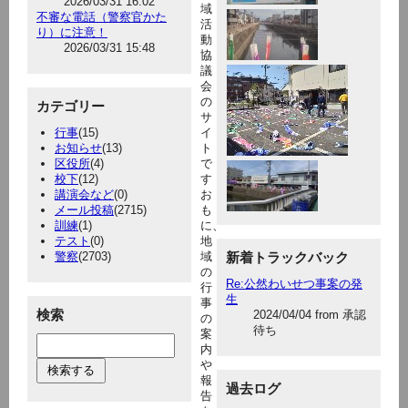
2026/03/31 16:02
域
不審な電話（警察官かた
活
り）に注意！
動
2026/03/31 15:48
協
議
会
の
カテゴリー
サ
行事
(15)
イ
お知らせ
(13)
ト
区役所
(4)
で
校下
(12)
す
講演会など
(0)
お
メール投稿
(2715)
も
訓練
(1)
に、
テスト
(0)
地
警察
(2703)
域
新着トラックバック
の
Re:公然わいせつ事案の発
行
生
事
検索
2024/04/04 from 承認
の
待ち
案
内
や
報
過去ログ
告