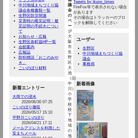
Tweets by ikuno_times
議
中川地域まちづくり協
FireFox等で表示されない場合
会
議会各種書類一覧
があります
の
生野区防災関連
その場合はトラッカーのブロ
ペ
災害時の罹災証明・被
ックを解除してください
ー
災証明の手続きについ
ジ
て
大
お知らせ・広報
ユーザー
阪
生野区各町協HP一覧
市
会館案内
生野区
生
広報誌
中川地域まちづくり協
野
防犯標語「おこのみや
議会
区
き」
事務局
大
こいのぼり材料
池
（旧
中
新着画像
新着エントリー
川）
小
大雨での浸水
学
2026/06/30 07:25
校
こいのぼり撤収
校
2026/05/17 15:10
下
平野川こいのぼり
地
2026/04/21 17:11
域
メールアドレスを利用した
の
安まちメール
地