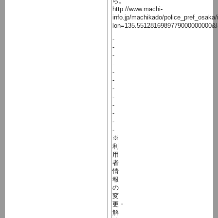
ら。
http://www.machi-
info.jp/machikado/police_pref_osaka/
lon=135.5512816989779000000000&
-
-
-
-
-
-
-
-
-
-
-
-
※
利
用
者
情
報
の
変
更・
解