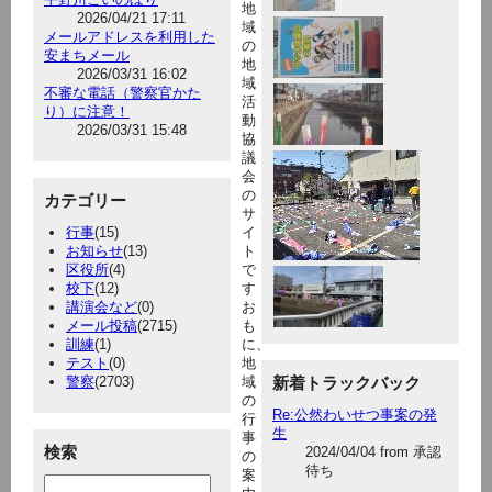
地
2026/04/21 17:11
域
メールアドレスを利用した
の
安まちメール
地
2026/03/31 16:02
域
不審な電話（警察官かた
活
り）に注意！
動
2026/03/31 15:48
協
議
会
の
カテゴリー
サ
行事
(15)
イ
お知らせ
(13)
ト
区役所
(4)
で
校下
(12)
す
講演会など
(0)
お
メール投稿
(2715)
も
訓練
(1)
に、
テスト
(0)
地
警察
(2703)
域
新着トラックバック
の
Re:公然わいせつ事案の発
行
生
事
検索
2024/04/04 from 承認
の
待ち
案