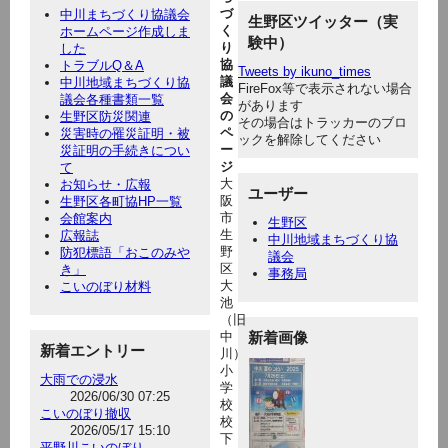
づ
中川まちづくり協議会
生野区ツイッター（実
く
ホームページ作成しま
験中）
り
した
協
トラブルQ＆A
Tweets by ikuno_times
議
中川地域まちづくり協
FireFox等で表示されない場合
会
議会各種書類一覧
があります
の
生野区防災関連
その場合はトラッカーのブロ
ペ
災害時の罹災証明・被
ックを解除してください
ー
災証明の手続きについ
ジ
て
大
お知らせ・広報
ユーザー
阪
生野区各町協HP一覧
市
会館案内
生野区
生
広報誌
中川地域まちづくり協
野
防犯標語「おこのみや
議会
区
き」
事務局
大
こいのぼり材料
池
（旧
中
新着画像
新着エントリー
川）
小
大雨での浸水
学
2026/06/30 07:25
校
こいのぼり撤収
校
2026/05/17 15:10
下
平野川こいのぼり