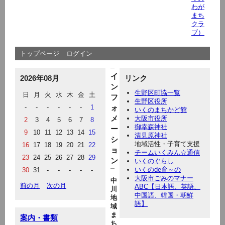
わが
まち
クラ
ブ）
トップページ
ログイン
イ
2026年08月
リンク
ン
生野区町協一覧
日
月
火
水
木
金
土
フ
生野区役所
-
-
-
-
-
-
1
ォ
いくのまちかど館
メ
大阪市役所
2
3
4
5
6
7
8
御幸森神社
ー
9
10
11
12
13
14
15
清見原神社
シ
地域活性・子育て支援
16
17
18
19
20
21
22
ョ
チームいくみん☆通信
23
24
25
26
27
28
29
ン
いくのぐらし
いくのde育～の
30
31
-
-
-
-
-
大阪市ごみのマナー
中
前の月
次の月
ABC【日本語、英語、
川
中国語、韓国・朝鮮
地
語】
域
ま
案内・書類
ち