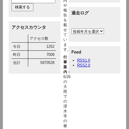
内
や
報
過去ログ
告
を
載
アクセスカウンタ
せ
て
アクセス数
い
ま
今日
1252
す。
Feed
昨日
7008
行
RSS1.0
事
合計
5970528
RSS2.0
案
内：
6/26
の
大
雨
で
の
浸
水
等
の
被