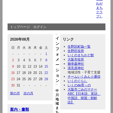
わが
まち
クラ
ブ）
トップページ
ログイン
イ
2026年08月
リンク
ン
生野区町協一覧
日
月
火
水
木
金
土
フ
生野区役所
-
-
-
-
-
-
1
ォ
いくのまちかど館
メ
大阪市役所
2
3
4
5
6
7
8
御幸森神社
ー
9
10
11
12
13
14
15
清見原神社
シ
地域活性・子育て支援
16
17
18
19
20
21
22
ョ
チームいくみん☆通信
23
24
25
26
27
28
29
ン
いくのぐらし
いくのde育～の
30
31
-
-
-
-
-
大阪市ごみのマナー
中
前の月
次の月
ABC【日本語、英語、
川
中国語、韓国・朝鮮
地
語】
域
ま
案内・書類
ち