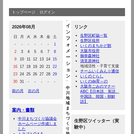
トップページ
ログイン
イ
2026年08月
リンク
ン
生野区町協一覧
日
月
火
水
木
金
土
フ
生野区役所
-
-
-
-
-
-
1
ォ
いくのまちかど館
メ
大阪市役所
2
3
4
5
6
7
8
御幸森神社
ー
9
10
11
12
13
14
15
清見原神社
シ
地域活性・子育て支援
16
17
18
19
20
21
22
ョ
チームいくみん☆通信
23
24
25
26
27
28
29
ン
いくのぐらし
いくのde育～の
30
31
-
-
-
-
-
大阪市ごみのマナー
中
前の月
次の月
ABC【日本語、英語、
川
中国語、韓国・朝鮮
地
語】
域
ま
案内・書類
ち
づ
中川まちづくり協議会
生野区ツイッター（実
く
ホームページ作成しま
験中）
り
した
協
トラブルQ＆A