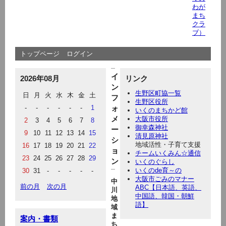
わが
まち
クラ
ブ）
トップページ
ログイン
イ
2026年08月
リンク
ン
生野区町協一覧
日
月
火
水
木
金
土
フ
生野区役所
-
-
-
-
-
-
1
ォ
いくのまちかど館
メ
大阪市役所
2
3
4
5
6
7
8
御幸森神社
ー
9
10
11
12
13
14
15
清見原神社
シ
地域活性・子育て支援
16
17
18
19
20
21
22
ョ
チームいくみん☆通信
23
24
25
26
27
28
29
ン
いくのぐらし
いくのde育～の
30
31
-
-
-
-
-
大阪市ごみのマナー
中
前の月
次の月
ABC【日本語、英語、
川
中国語、韓国・朝鮮
地
語】
域
ま
案内・書類
ち