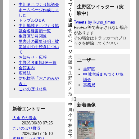
づ
中川まちづくり協議会
生野区ツイッター（実
く
ホームページ作成しま
験中）
り
した
協
トラブルQ＆A
Tweets by ikuno_times
議
中川地域まちづくり協
FireFox等で表示されない場合
会
議会各種書類一覧
があります
の
生野区防災関連
その場合はトラッカーのブロ
ペ
災害時の罹災証明・被
ックを解除してください
ー
災証明の手続きについ
ジ
て
大
お知らせ・広報
ユーザー
阪
生野区各町協HP一覧
市
会館案内
生野区
生
広報誌
中川地域まちづくり協
野
防犯標語「おこのみや
議会
区
き」
事務局
大
こいのぼり材料
池
（旧
中
新着画像
新着エントリー
川）
小
大雨での浸水
学
2026/06/30 07:25
校
こいのぼり撤収
校
2026/05/17 15:10
下
平野川こいのぼり