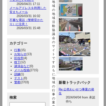
地
2026/04/21 17:11
域
メールアドレスを利用した
の
安まちメール
地
2026/03/31 16:02
域
不審な電話（警察官かた
活
り）に注意！
動
2026/03/31 15:48
協
議
会
の
カテゴリー
サ
行事
(15)
イ
お知らせ
(13)
ト
区役所
(4)
で
校下
(12)
す
講演会など
(0)
お
メール投稿
(2715)
も
訓練
(1)
に、
テスト
(0)
地
警察
(2703)
域
新着トラックバック
の
Re:公然わいせつ事案の発
行
生
事
検索
2024/04/04 from 承認
の
待ち
案