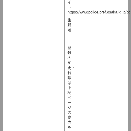
イ
ト
https://www.police.pref.osaka.lg.jp/
生
野
署
-
-
登
録
の
変
更・
解
除
は
下
記
ペ
ー
ジ
の
案
内
を