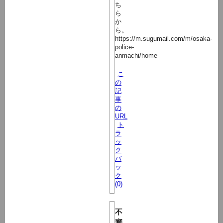
ち
ら
か
ら。
https://m.sugumail.com/m/osaka-
police-
anmachi/home
こ
の
記
事
の
URL
ト
ラ
ッ
ク
バ
ッ
ク
(0)
不
審