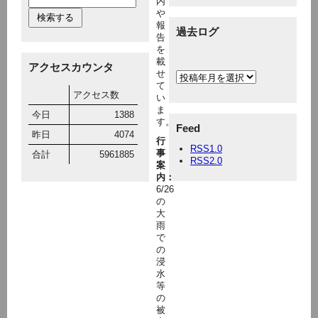
内
や
報
過去ログ
告
を
載
アクセスカウンタ
せ
て
アクセス数
い
ま
今日
1388
す。
Feed
昨日
4074
行
RSS1.0
事
合計
5961885
RSS2.0
案
内：
6/26
の
大
雨
で
の
浸
水
等
の
被