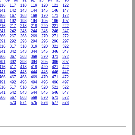
8
89
90
91
92
93
94
95
96
116
117
118
119
120
121
122
141
142
143
144
145
146
147
166
167
168
169
170
171
172
191
192
193
194
195
196
197
216
217
218
219
220
221
222
241
242
243
244
245
246
247
266
267
268
269
270
271
272
291
292
293
294
295
296
297
316
317
318
319
320
321
322
341
342
343
344
345
346
347
366
367
368
369
370
371
372
391
392
393
394
395
396
397
416
417
418
419
420
421
422
441
442
443
444
445
446
447
466
467
468
469
470
471
472
491
492
493
494
495
496
497
516
517
518
519
520
521
522
541
542
543
544
545
546
547
566
567
568
569
570
571
572
573
574
575
576
577
578