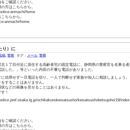
内をご確認ください。
用の方はこちらから。
-police-anmachi/home
はこちらから。
ice-anmachi/home
たり）に
投稿
,
警察
タグ：
メール
,
警察
北１丁目付近に居住する高齢者宅の固定電話に、静岡県の警察官を名乗る者
電話した。」等といった内容の不審な電話がありました。
に信用せず一旦電話を切り、一人で判断せず家族や知人に相談しましょう。
をすることはありません。
状などの画像を見せることはありません。
です！
ef.osaka.lg.jp/ochikakunokeisatsusho/keisatsushobetsujoho/19/index
内をご確認ください。
用の方はこちらから。