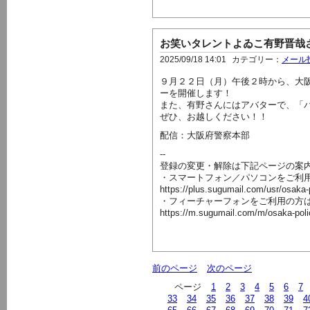
お笑いタレントよゐこ有野晋哉
2025/09/18 14:01
カテゴリー：
メール
９月２２日（月）午後２時から、大
ーを開催します！
また、有野さんにはアバターで、「
ぜひ、お越しください！！
配信：大阪府警察本部
--
登録の変更・解除は下記ページの案
・スマートフォン／パソコンをご利
https://plus.sugumail.com/usr/osaka
・フィーチャーフォンをご利用の方
https://m.sugumail.com/m/osaka-pol
前のページ
次のページ
ページ
1
2
3
4
5
6
7
33
34
35
36
37
38
39
4