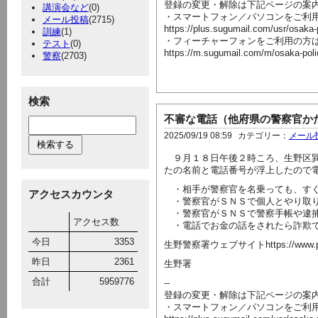
登録の変更・解除は下記ページの案
講演会など
(0)
・スマートフォン／パソコンをご利
メール投稿
(2715)
https://plus.sugumail.com/usr/osaka
訓練
(1)
・フィーチャーフォンをご利用の方
テスト
(0)
https://m.sugumail.com/m/osaka-pol
警察
(2703)
検索
不審な電話（他府県の警察官か
2025/09/19 08:59
カテゴリー：
メール
９月１８日午後２時ころ、生野区巽
たの名前と電話番号が浮上したので
・相手が警察官を名乗っても、すぐ
アクセスカウンタ
・警察官がＳＮＳで個人とやり取り
・警察官がＳＮＳで警察手帳や逮捕
アクセス数
・電話でお金の話をされたら詐欺
今日
3353
生野警察署ウェブサイトhttps://www.police.pr
昨日
2361
生野署
合計
5959776
--
登録の変更・解除は下記ページの案
・スマートフォン／パソコンをご利