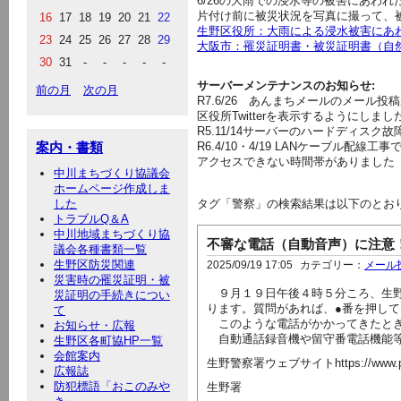
6/26の大雨での浸水等の被害にあわ
片付け前に被災状況を写真に撮って、
16
17
18
19
20
21
22
生野区役所：大雨による浸水被害にあ
23
24
25
26
27
28
29
大阪市：罹災証明書・被災証明書（自
30
31
-
-
-
-
-
サーバーメンテナンスのお知らせ:
前の月
次の月
R7.6/26
あんまちメールのメール投稿
区役所Twitterを表示するようにしま
R5.11/14サーバーのハードディス
案内・書類
R6.4/10・4/19 LANケーブル
アクセスできない時間帯がありました
中川まちづくり協議会
ホームページ作成しま
した
タグ「警察」の検索結果は以下のとお
トラブルQ＆A
中川地域まちづくり協
不審な電話（自動音声）に注意
議会各種書類一覧
生野区防災関連
2025/09/19 17:05
カテゴリー：
メール
災害時の罹災証明・被
９月１９日午後４時５分ころ、生野
災証明の手続きについ
ります。質問があれば、●番を押し
て
このような電話がかかってきたとき
お知らせ・広報
自動通話録音機や留守番電話機能等
生野区各町協HP一覧
会館案内
生野警察署ウェブサイトhttps://www.police.pr
広報誌
防犯標語「おこのみや
生野署