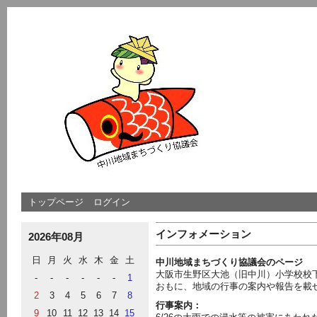
トップページ
ログイン
インフォメーション
2026年08月
日
月
火
水
木
金
土
中川地域まちづくり協議会のページ
大阪市生野区大池（旧中川）小学校校
-
-
-
-
-
-
1
おもに、地域の行事の案内や報告を載
2
3
4
5
6
7
8
行事案内：
9
10
11
12
13
14
15