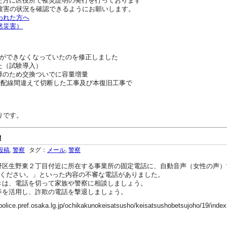
れた方に区役所で罹災証明の発行を行っております
被害の状況を確認できるようにお願いします。
われた方へ
然災害）
ができなくなっていたのを修正しました
した（試験導入）
ク故障のため交換ついでに容量増量
配線工事で配線間違えて切断した工事及び本復旧工事で
りです。
！
投稿
,
警察
タグ：
メール
,
警察
区生野東２丁目付近に所在する事業所の固定電話に、自動音声（女性の声）
てください。」といった内容の不審な電話がありました。
は、電話を切って家族や警察に相談しましょう。
を活用し、詐欺の電話を撃退しましょう。
ef.osaka.lg.jp/ochikakunokeisatsusho/keisatsushobetsujoho/19/index