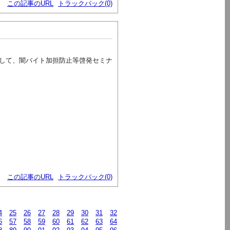
この記事のURL
トラックバック(0)
して、闇バイト加担防止等啓発セミナ
この記事のURL
トラックバック(0)
4
25
26
27
28
29
30
31
32
6
57
58
59
60
61
62
63
64