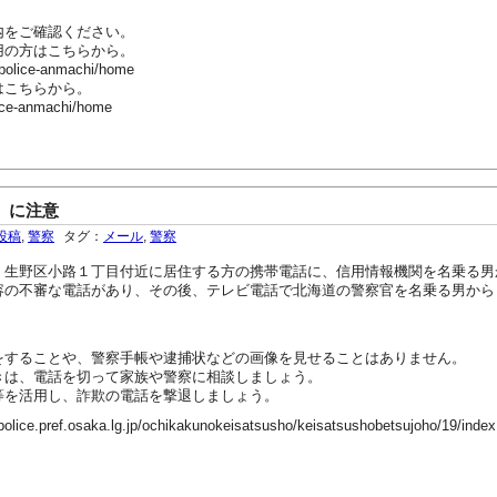
内をご確認ください。
用の方はこちらから。
-police-anmachi/home
はこちらから。
ice-anmachi/home
）に注意
投稿
,
警察
タグ：
メール
,
警察
生野区小路１丁目付近に居住する方の携帯電話に、信用情報機関を名乗る男
容の不審な電話があり、その後、テレビ電話で北海道の警察官を名乗る男から
。
することや、警察手帳や逮捕状などの画像を見せることはありません。
は、電話を切って家族や警察に相談しましょう。
を活用し、詐欺の電話を撃退しましょう。
ef.osaka.lg.jp/ochikakunokeisatsusho/keisatsushobetsujoho/19/index