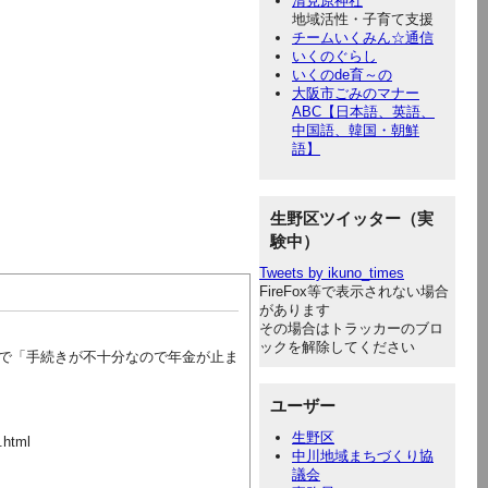
清見原神社
地域活性・子育て支援
チームいくみん☆通信
いくのぐらし
いくのde育～の
大阪市ごみのマナー
ABC【日本語、英語、
中国語、韓国・朝鮮
語】
生野区ツイッター（実
験中）
Tweets by ikuno_times
FireFox等で表示されない場合
があります
その場合はトラッカーのブロ
ックを解除してください
で「手続きが不十分なので年金が止ま
ユーザー
生野区
.html
中川地域まちづくり協
議会