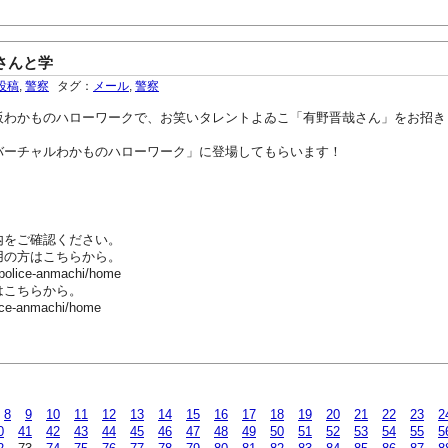
さんと学
投稿
,
警察
タグ：
メール
,
警察
阪わかものハローワークで、お笑いタレントよゐこ「有野晋哉さん」をお招き
バーチャルわかものハローワーク」に登場してもらいます！
内をご確認ください。
用の方はこちらから。
-police-anmachi/home
はこちらから。
ice-anmachi/home
8
9
10
11
12
13
14
15
16
17
18
19
20
21
22
23
2
0
41
42
43
44
45
46
47
48
49
50
51
52
53
54
55
5