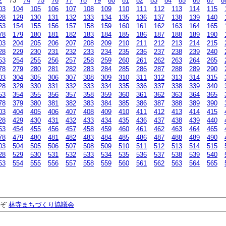
2
73
74
75
76
77
78
79
80
81
82
83
84
85
86
87
8
03
104
105
106
107
108
109
110
111
112
113
114
115
28
129
130
131
132
133
134
135
136
137
138
139
140
53
154
155
156
157
158
159
160
161
162
163
164
165
78
179
180
181
182
183
184
185
186
187
188
189
190
03
204
205
206
207
208
209
210
211
212
213
214
215
28
229
230
231
232
233
234
235
236
237
238
239
240
53
254
255
256
257
258
259
260
261
262
263
264
265
78
279
280
281
282
283
284
285
286
287
288
289
290
03
304
305
306
307
308
309
310
311
312
313
314
315
28
329
330
331
332
333
334
335
336
337
338
339
340
53
354
355
356
357
358
359
360
361
362
363
364
365
78
379
380
381
382
383
384
385
386
387
388
389
390
03
404
405
406
407
408
409
410
411
412
413
414
415
28
429
430
431
432
433
434
435
436
437
438
439
440
53
454
455
456
457
458
459
460
461
462
463
464
465
78
479
480
481
482
483
484
485
486
487
488
489
490
03
504
505
506
507
508
509
510
511
512
513
514
515
28
529
530
531
532
533
534
535
536
537
538
539
540
53
554
555
556
557
558
559
560
561
562
563
564
565
うぞ
林寺まちづくり協議会