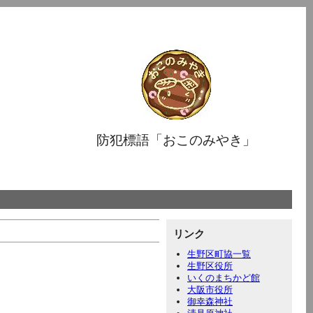
防犯標語「おこのみやき」
リンク
生野区町協一覧
生野区役所
いくのまちかど館
大阪市役所
御幸森神社