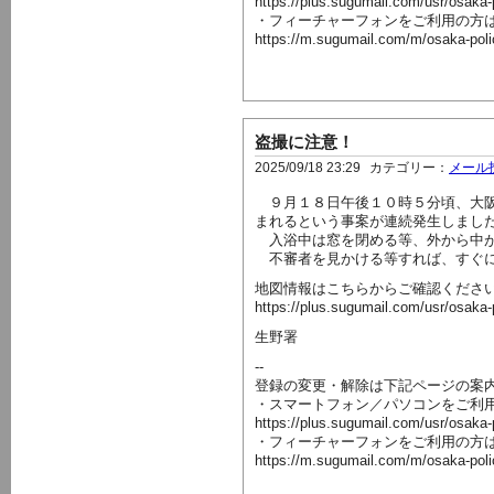
https://plus.sugumail.com/usr/osaka
・フィーチャーフォンをご利用の方
https://m.sugumail.com/m/osaka-pol
盗撮に注意！
2025/09/18 23:29
カテゴリー：
メール
９月１８日午後１０時５分頃、大阪
まれるという事案が連続発生しまし
入浴中は窓を閉める等、外から中が
不審者を見かける等すれば、すぐに
地図情報はこちらからご確認くださ
https://plus.sugumail.com/usr/osaka
生野署
--
登録の変更・解除は下記ページの案
・スマートフォン／パソコンをご利
https://plus.sugumail.com/usr/osaka
・フィーチャーフォンをご利用の方
https://m.sugumail.com/m/osaka-pol