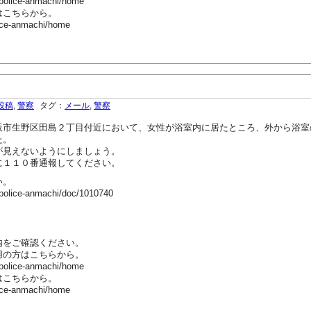
-police-anmachi/home
はこちらから。
ice-anmachi/home
投稿
,
警察
タグ：
メール
,
警察
市生野区田島２丁目付近において、女性が浴室内に居たところ、外から浴室
た。
見えないようにしましょう。
１１０番通報してください。
い。
-police-anmachi/doc/1010740
内をご確認ください。
用の方はこちらから。
-police-anmachi/home
はこちらから。
ice-anmachi/home