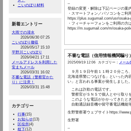
き」
--
こいのぼり材料
登録の変更・解除は下記ページの案
・スマートフォン／パソコンをご利
https://plus.sugumail.com/usr/osaka
・フィーチャーフォンをご利用の方
新着エントリー
https://m.sugumail.com/m/osaka-pol
大雨での浸水
2026/06/30 07:25
こいのぼり撤収
2026/05/17 15:10
平野川こいのぼり
不審な電話（信用情報機関騙り
2026/04/21 17:11
メールアドレスを利用した
2025/09/19 12:06
カテゴリー：
メール
安まちメール
９月１９日午前１１時２０分ころ、
2026/03/31 16:02
北海道県警につなげる」といった内
不審な電話（警察官かた
い」と言われる事案が発生しました
り）に注意！
2026/03/31 15:48
これは詐欺の電話です。
警察官がＳＮＳで個人とやり取りを
このような電話がかかってきたとき
自動通話録音機や留守番電話機能等
カテゴリー
生野警察署ウェブサイトhttps://www.police.pr
行事
(15)
お知らせ
(13)
生野署
区役所
(4)
--
校下
(12)