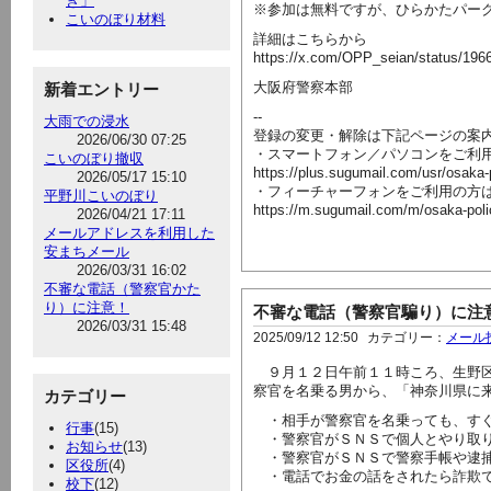
き」
※参加は無料ですが、ひらかたパー
こいのぼり材料
詳細はこちらから
https://x.com/OPP_seian/status/19
大阪府警察本部
新着エントリー
--
大雨での浸水
登録の変更・解除は下記ページの案
2026/06/30 07:25
・スマートフォン／パソコンをご利
こいのぼり撤収
https://plus.sugumail.com/usr/osaka
2026/05/17 15:10
・フィーチャーフォンをご利用の方
平野川こいのぼり
https://m.sugumail.com/m/osaka-pol
2026/04/21 17:11
メールアドレスを利用した
安まちメール
2026/03/31 16:02
不審な電話（警察官かた
り）に注意！
不審な電話（警察官騙り）に注
2026/03/31 15:48
2025/09/12 12:50
カテゴリー：
メール
９月１２日午前１１時ころ、生野区
察官を名乗る男から、「神奈川県に
カテゴリー
・相手が警察官を名乗っても、すぐ
行事
(15)
・警察官がＳＮＳで個人とやり取り
お知らせ
(13)
・警察官がＳＮＳで警察手帳や逮捕
区役所
(4)
・電話でお金の話をされたら詐欺
校下
(12)