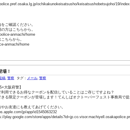
ef.osaka.lg.jp/ochikakunokeisatsusho/keisatsushobetsujoho/19/index
内をご確認ください。
用の方はこちらから。
-police-anmachi/home
はこちらから。
ice-anmachi/home
登場！
投稿
,
警察
タグ：
メール
,
警察
5×大阪府警】
で利用できるお得なクーポンを配信していることはご存じですよね？
できる限定クーポンが登場します！てんしばオクトーバーフェスト事務局で提
族やお友達にも教えてあげてください。
pple.com/jp/app/id1545063232
google.com/store/apps/details?id=jp.co.visor.machiyell.osakapolice.pr