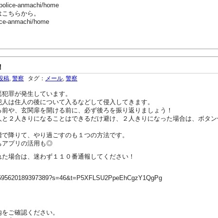
-police-anmachi/home
はこちらから。
ice-anmachi/home
！
投稿
,
警察
タグ：
メール
,
警察
悪犯罪が発生しています。
犯人は住人の後について入るなどして侵入してきます。
る前や、玄関扉を開ける前に、必ず後ろを振り返りましょう！
人と２人きりになることはできるだけ避け、２人きりになった場合は、ボタン
階で降りて、やり過ごすのも１つの方法です。
ちアプリの活用も◎
れた場合は、迷わず１１０番通報してください！
1962695620189397389?s=46&t=P5XFLSU2PpeEhCgzY1QgPg
内をご確認ください。