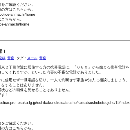
内をご確認ください。
用の方はこちらから。
-police-anmachi/home
はこちらから。
ice-anmachi/home
意！
投稿
,
警察
タグ：
メール
,
警察
東２丁目付近に居住する方の携帯電話に、「０８０」から始まる携帯電話を
力してくれますか」といった内容の不審な電話がありました。
に信用せず一旦電話を切り、一人で判断せず家族や知人に相談しましょう。
をすることはありません。
状などの画像を見せることはありません。
です！
ef.osaka.lg.jp/ochikakunokeisatsusho/keisatsushobetsujoho/19/index
内をご確認ください。
用の方はこちらから。