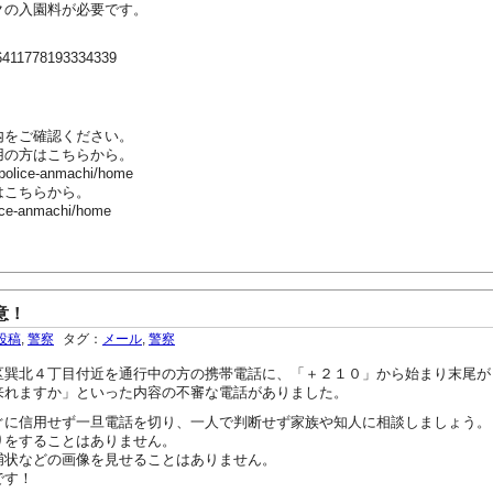
クの入園料が必要です。
66411778193334339
内をご確認ください。
用の方はこちらから。
-police-anmachi/home
はこちらから。
ice-anmachi/home
意！
投稿
,
警察
タグ：
メール
,
警察
巽北４丁目付近を通行中の方の携帯電話に、「＋２１０」から始まり末尾が
来れますか」といった内容の不審な電話がありました。
に信用せず一旦電話を切り、一人で判断せず家族や知人に相談しましょう。
をすることはありません。
状などの画像を見せることはありません。
です！