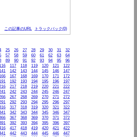
この記事のURL
トラックバック(0)
4
25
26
27
28
29
30
31
32
6
57
58
59
60
61
62
63
64
8
89
90
91
92
93
94
95
96
116
117
118
119
120
121
122
141
142
143
144
145
146
147
166
167
168
169
170
171
172
191
192
193
194
195
196
197
216
217
218
219
220
221
222
241
242
243
244
245
246
247
266
267
268
269
270
271
272
291
292
293
294
295
296
297
316
317
318
319
320
321
322
341
342
343
344
345
346
347
366
367
368
369
370
371
372
391
392
393
394
395
396
397
416
417
418
419
420
421
422
441
442
443
444
445
446
447