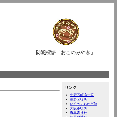
防犯標語「おこのみやき」
リンク
生野区町協一覧
生野区役所
いくのまちかど館
大阪市役所
御幸森神社