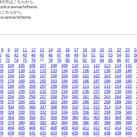
用の方はこちらから。
-police-anmachi/home
はこちらから。
ice-anmachi/home
8
9
10
11
12
13
14
15
16
17
18
19
20
21
22
23
2
0
41
42
43
44
45
46
47
48
49
50
51
52
53
54
55
5
2
73
74
75
76
77
78
79
80
81
82
83
84
85
86
87
8
03
104
105
106
107
108
109
110
111
112
113
114
115
28
129
130
131
132
133
134
135
136
137
138
139
140
53
154
155
156
157
158
159
160
161
162
163
164
165
78
179
180
181
182
183
184
185
186
187
188
189
190
03
204
205
206
207
208
209
210
211
212
213
214
215
28
229
230
231
232
233
234
235
236
237
238
239
240
53
254
255
256
257
258
259
260
261
262
263
264
265
78
279
280
281
282
283
284
285
286
287
288
289
290
03
304
305
306
307
308
309
310
311
312
313
314
315
28
329
330
331
332
333
334
335
336
337
338
339
340
53
354
355
356
357
358
359
360
361
362
363
364
365
78
379
380
381
382
383
384
385
386
387
388
389
390
03
404
405
406
407
408
409
410
411
412
413
414
415
28
429
430
431
432
433
434
435
436
437
438
439
440