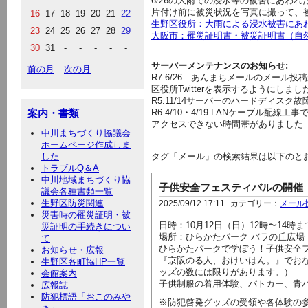
6/26の大雨での浸水等の被害にあわ
片付け前に被災状況を写真に撮って、
16
17
18
19
20
21
22
生野区役所：大雨による浸水被害にあ
23
24
25
26
27
28
29
大阪市：罹災証明書・被災証明書（自
30
31
-
-
-
-
-
サーバーメンテナンスのお知らせ:
前の月
次の月
R7.6/26
あんまちメールのメール投稿
区役所Twitterを表示するようにしま
R5.11/14サーバーのハードディス
案内・書類
R6.4/10・4/19 LANケーブル
アクセスできない時間帯がありました
中川まちづくり協議会
ホームページ作成しま
した
タグ「メール」の検索結果は以下のと
トラブルQ＆A
中川地域まちづくり協
子供安全フェスティバルの開催
議会各種書類一覧
生野区防災関連
2025/09/12 17:11
カテゴリー：
メール
災害時の罹災証明・被
日時：10月12日（日）12時〜14時ま
災証明の手続きについ
場所：ひらかたパーク バラの丘広場
て
ひらかたパークで学ぼう！子供安全
お知らせ・広報
『京阪のる人、おけいはん。』でお
生野区各町協HP一覧
ッズの数には限りがあります。）
会館案内
子供制服の着用体験、パトカー、青
広報誌
防犯標語「おこのみや
※防犯啓発グッズの受領や各体験の