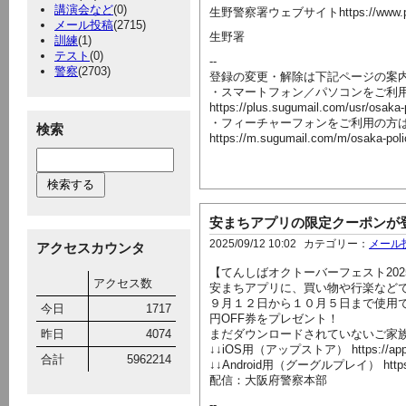
講演会など
(0)
生野警察署ウェブサイトhttps://www.police.pr
メール投稿
(2715)
生野署
訓練
(1)
テスト
(0)
--
警察
(2703)
登録の変更・解除は下記ページの案
・スマートフォン／パソコンをご利
https://plus.sugumail.com/usr/osaka
・フィーチャーフォンをご利用の方
検索
https://m.sugumail.com/m/osaka-pol
安まちアプリの限定クーポンが
2025/09/12 10:02
カテゴリー：
メール
アクセスカウンタ
【てんしばオクトーバーフェスト202
アクセス数
安まちアプリに、買い物や行楽など
９月１２日から１０月５日まで使用
今日
1717
円OFF券をプレゼント！
昨日
4074
まだダウンロードされていないご家
↓↓iOS用（アップストア） https://apps.a
合計
5962214
↓↓Android用（グーグルプレイ） https://play.
配信：大阪府警察本部
--