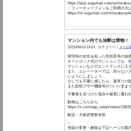
https://plus.sugumail.com/usr/osaka
・フィーチャーフォンをご利用の方
https://m.sugumail.com/m/osaka-pol
マンション内でも油断は禁物！
2025/09/10 18:01
カテゴリー：
メール
帰宅時の女性を狙った性犯罪等の凶
オートロック式のマンションでも、
マンションなどのエントランスに入
また、エレベーターでは、知らない
いようにしましょう。
少しでも不審に感じたら、最寄りの
また防犯ブザー機能等のついた安ま
不審者を見つけた場合や被害に遭わ
動画はこちらから
https://x.com/opp_seian/status/
配信：大阪府警察本部
--
登録の変更・解除は下記ページの案