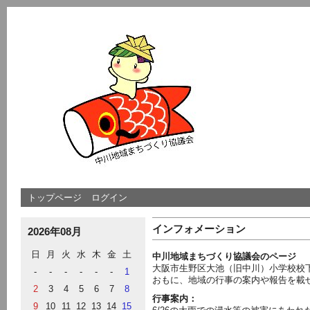
トップページ
ログイン
インフォメーション
2026年08月
日
月
火
水
木
金
土
中川地域まちづくり協議会のページ
大阪市生野区大池（旧中川）小学校校
-
-
-
-
-
-
1
おもに、地域の行事の案内や報告を載
2
3
4
5
6
7
8
行事案内：
9
10
11
12
13
14
15