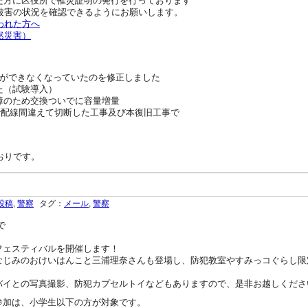
れた方に区役所で罹災証明の発行を行っております
被害の状況を確認できるようにお願いします。
われた方へ
然災害）
ができなくなっていたのを修正しました
した（試験導入）
ク故障のため交換ついでに容量増量
配線工事で配線間違えて切断した工事及び本復旧工事で
おりです。
投稿
,
警察
タグ：
メール
,
警察
で
フェスティバルを開催します！
なじみのおけいはんこと三浦理奈さんも登場し、防犯教室やすみっコぐらし限
バイとの写真撮影、防犯カプセルトイなどもありますので、是非お越しくださ
参加は、小学生以下の方が対象です。