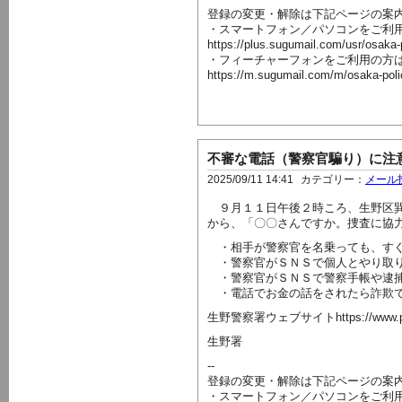
登録の変更・解除は下記ページの案
・スマートフォン／パソコンをご利
https://plus.sugumail.com/usr/osaka
・フィーチャーフォンをご利用の方
https://m.sugumail.com/m/osaka-pol
不審な電話（警察官騙り）に注
2025/09/11 14:41
カテゴリー：
メール
９月１１日午後２時ころ、生野区巽
から、「〇〇さんですか。捜査に協
・相手が警察官を名乗っても、すぐ
・警察官がＳＮＳで個人とやり取り
・警察官がＳＮＳで警察手帳や逮捕
・電話でお金の話をされたら詐欺
生野警察署ウェブサイトhttps://www.police.pr
生野署
--
登録の変更・解除は下記ページの案
・スマートフォン／パソコンをご利