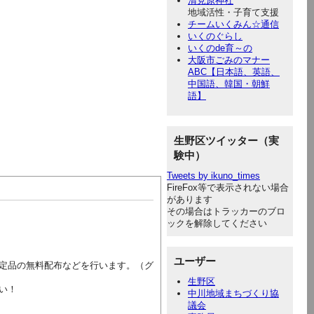
清見原神社
地域活性・子育て支援
チームいくみん☆通信
いくのぐらし
いくのde育～の
大阪市ごみのマナー
ABC【日本語、英語、
中国語、韓国・朝鮮
語】
生野区ツイッター（実
験中）
Tweets by ikuno_times
FireFox等で表示されない場合
があります
その場合はトラッカーのブロ
ックを解除してください
ユーザー
定品の無料配布などを行います。（グ
生野区
い！
中川地域まちづくり協
議会