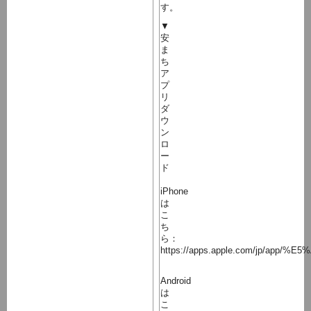
す。
▼
安
ま
ち
ア
プ
リ
ダ
ウ
ン
ロ
ー
ド
iPhone
は
こ
ち
ら：
https://apps.apple.com/jp/a
Android
は
こ