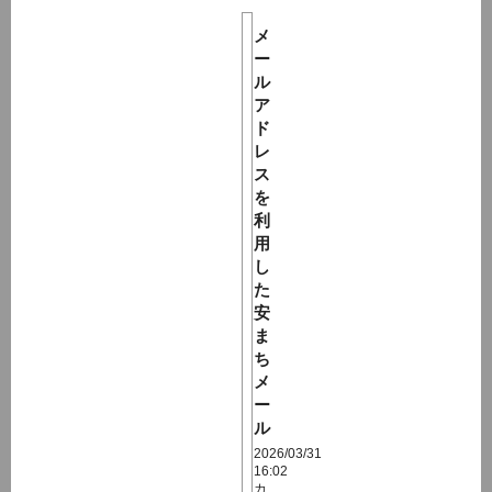
メ
ー
ル
ア
ド
レ
ス
を
利
用
し
た
安
ま
ち
メ
ー
ル
2026/03/31
16:02
カ