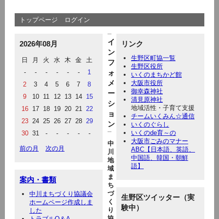
トップページ
ログイン
イ
2026年08月
リンク
ン
生野区町協一覧
日
月
火
水
木
金
土
フ
生野区役所
-
-
-
-
-
-
1
ォ
いくのまちかど館
メ
大阪市役所
2
3
4
5
6
7
8
御幸森神社
ー
9
10
11
12
13
14
15
清見原神社
シ
地域活性・子育て支援
16
17
18
19
20
21
22
ョ
チームいくみん☆通信
23
24
25
26
27
28
29
ン
いくのぐらし
いくのde育～の
30
31
-
-
-
-
-
大阪市ごみのマナー
中
前の月
次の月
ABC【日本語、英語、
川
中国語、韓国・朝鮮
地
語】
域
ま
案内・書類
ち
づ
中川まちづくり協議会
生野区ツイッター（実
く
ホームページ作成しま
験中）
り
した
協
トラブルQ＆A