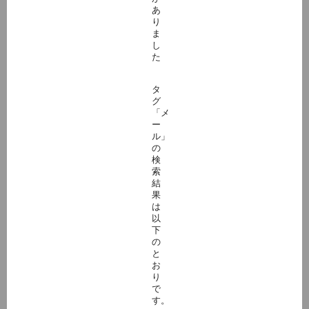
あ
り
ま
し
た
タ
グ
「メ
ー
ル」
の
検
索
結
果
は
以
下
の
と
お
り
で
す。