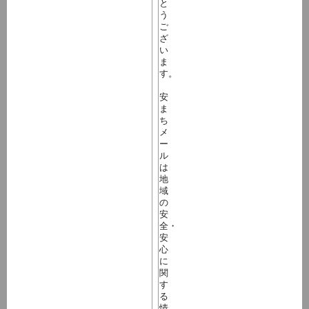
と
う
ご
ざ
い
ま
す。
安
ま
ち
メ
ー
ル
は
地
域
の
安
全・
安
心
に
関
す
る
情