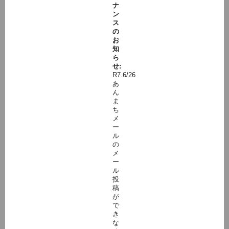
ナ
ン
ス
の
お
知
ら
せ:
R7.6/26
あ
ん
ま
ち
メ
ー
ル
の
メ
ー
ル
投
稿
が
で
き
な