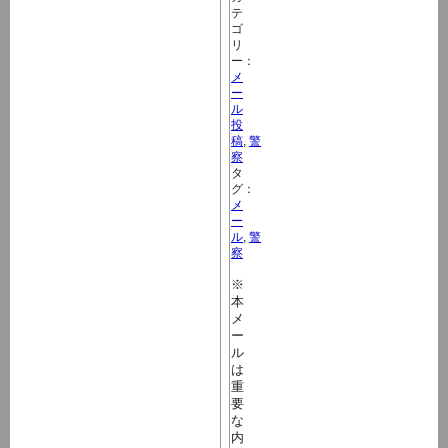
テ
ゴ
リ
ー：
メ
ー
ル
投
稿
,
警
察
タ
グ：
メ
ー
ル
,
警
察
※
本
メ
ー
ル
は
重
要
な
内