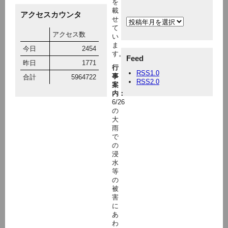
を
載
アクセスカウンタ
せ
て
アクセス数
い
ま
今日
2454
す。
Feed
昨日
1771
行
RSS1.0
事
合計
5964722
RSS2.0
案
内：
6/26
の
大
雨
で
の
浸
水
等
の
被
害
に
あ
わ