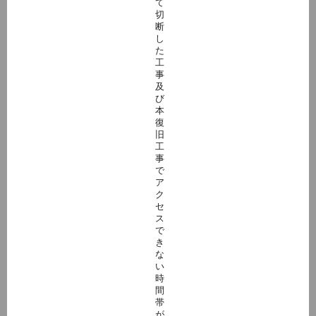
て
切
断
し
た
工
事
及
び
本
復
旧
工
事
で
ア
ク
セ
ス
で
き
な
い
時
間
帯
が