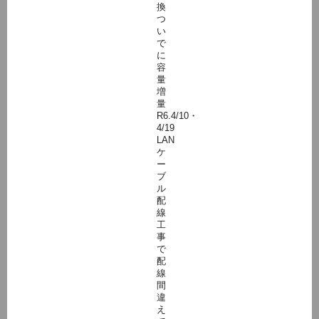
換
つ
い
で
に
容
量
増
量
R6.4/10・
4/19
LAN
ケ
ー
ブ
ル
配
線
工
事
で
配
線
間
違
え