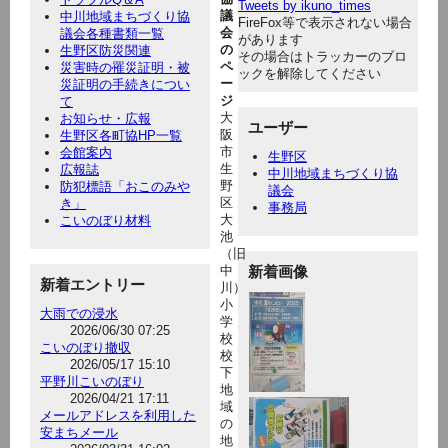
Tweets by ikuno_times
議
中川地域まちづくり協
FireFox等で表示されない場合
会
議会各種書類一覧
があります
の
生野区防災関連
その場合はトラッカーのブロ
ペ
災害時の罹災証明・被
ックを解除してください
ー
災証明の手続きについ
ジ
て
大
お知らせ・広報
ユーザー
阪
生野区各町協HP一覧
市
会館案内
生野区
生
広報誌
中川地域まちづくり協
野
防犯標語「おこのみや
議会
区
き」
事務局
大
こいのぼり材料
池
（旧
中
新着画像
新着エントリー
川）
小
大雨での浸水
学
2026/06/30 07:25
校
こいのぼり撤収
校
2026/05/17 15:10
下
平野川こいのぼり
地
2026/04/21 17:11
域
メールアドレスを利用した
の
安まちメール
地