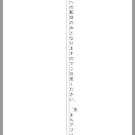
へ
の
配
信
の
み
と
な
り
ま
す
の
で
ご
注
意
く
だ
さ
い。
「安
ま
ち
ア
プ