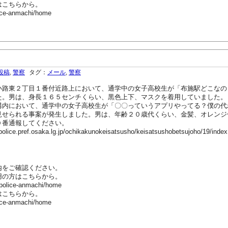
はこちらから。
ice-anmachi/home
投稿
,
警察
タグ：
メール
,
警察
路東２丁目１番付近路上において、通学中の女子高校生が「布施駅どこなの
た。男は、身長１６５センチくらい、黒色上下、マスクを着用していました。
内において、通学中の女子高校生が「〇〇っていうアプリやってる？僕の代
見せられる事案が発生しました。男は、年齢２０歳代くらい、金髪、オレンジ
番通報してください。
ef.osaka.lg.jp/ochikakunokeisatsusho/keisatsushobetsujoho/19/index
内をご確認ください。
用の方はこちらから。
-police-anmachi/home
はこちらから。
ice-anmachi/home