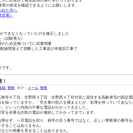
れた方に区役所で罹災証明の発行を行っております
被害の状況を確認できるようにお願いします。
われた方へ
然災害）
ができなくなっていたのを修正しました
した（試験導入）
ク故障のため交換ついでに容量増量
配線工事で配線間違えて切断した工事及び本復旧工事で
りです。
意！
投稿
,
警察
タグ：
メール
,
警察
林寺６丁目、生野西３丁目、生野西４丁目付近に居住する高齢者宅の固定電
前を知っていますか」「空き巣の犯人を捕まえたが、名簿を持っていてあなた
か」といった内容の不審な電話がかかってきました。
官を名乗る詐欺の電話が連続してかかってきています。
信用せず、一旦電話を切り、相手の言う番号ではなく、正しい警察署の番号を
をすることはありません。
状などの画像を見せることはありません。