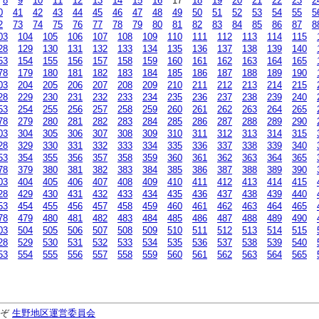
8
9
10
11
12
13
14
15
16
17
18
19
20
21
22
23
2
0
41
42
43
44
45
46
47
48
49
50
51
52
53
54
55
5
2
73
74
75
76
77
78
79
80
81
82
83
84
85
86
87
8
03
104
105
106
107
108
109
110
111
112
113
114
115
28
129
130
131
132
133
134
135
136
137
138
139
140
53
154
155
156
157
158
159
160
161
162
163
164
165
78
179
180
181
182
183
184
185
186
187
188
189
190
03
204
205
206
207
208
209
210
211
212
213
214
215
28
229
230
231
232
233
234
235
236
237
238
239
240
53
254
255
256
257
258
259
260
261
262
263
264
265
78
279
280
281
282
283
284
285
286
287
288
289
290
03
304
305
306
307
308
309
310
311
312
313
314
315
28
329
330
331
332
333
334
335
336
337
338
339
340
53
354
355
356
357
358
359
360
361
362
363
364
365
78
379
380
381
382
383
384
385
386
387
388
389
390
03
404
405
406
407
408
409
410
411
412
413
414
415
28
429
430
431
432
433
434
435
436
437
438
439
440
53
454
455
456
457
458
459
460
461
462
463
464
465
78
479
480
481
482
483
484
485
486
487
488
489
490
03
504
505
506
507
508
509
510
511
512
513
514
515
28
529
530
531
532
533
534
535
536
537
538
539
540
53
554
555
556
557
558
559
560
561
562
563
564
565
うぞ
生野地区運営委員会