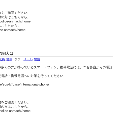
内をご確認ください。
用の方はこちらから。
-police-anmachi/home
はこちらから。
ice-anmachi/home
の犯人は
投稿
,
警察
タグ：
メール
,
警察
や多くの方が持っているスマートフォン、携帯電話には、ニセ警察からの電話
定電話・携帯電話への対策を行ってください。
fe/sos47/case/international-phone/
内をご確認ください。
用の方はこちらから。
-police-anmachi/home