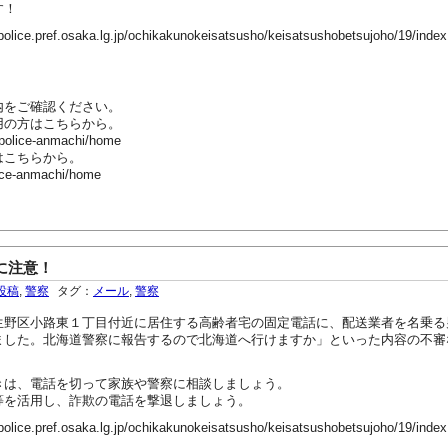
す！
ef.osaka.lg.jp/ochikakunokeisatsusho/keisatsushobetsujoho/19/index
内をご確認ください。
用の方はこちらから。
-police-anmachi/home
はこちらから。
ice-anmachi/home
に注意！
投稿
,
警察
タグ：
メール
,
警察
野区小路東１丁目付近に居住する高齢者宅の固定電話に、配送業者を名乗る
ました。北海道警察に報告するので北海道へ行けますか」といった内容の不審
は、電話を切って家族や警察に相談しましょう。
を活用し、詐欺の電話を撃退しましょう。
ef.osaka.lg.jp/ochikakunokeisatsusho/keisatsushobetsujoho/19/index