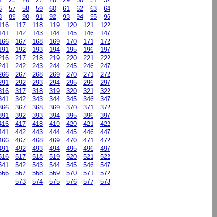
4
25
26
27
28
29
30
31
32
6
57
58
59
60
61
62
63
64
8
89
90
91
92
93
94
95
96
116
117
118
119
120
121
122
141
142
143
144
145
146
147
166
167
168
169
170
171
172
191
192
193
194
195
196
197
216
217
218
219
220
221
222
241
242
243
244
245
246
247
266
267
268
269
270
271
272
291
292
293
294
295
296
297
316
317
318
319
320
321
322
341
342
343
344
345
346
347
366
367
368
369
370
371
372
391
392
393
394
395
396
397
416
417
418
419
420
421
422
441
442
443
444
445
446
447
466
467
468
469
470
471
472
491
492
493
494
495
496
497
516
517
518
519
520
521
522
541
542
543
544
545
546
547
566
567
568
569
570
571
572
573
574
575
576
577
578