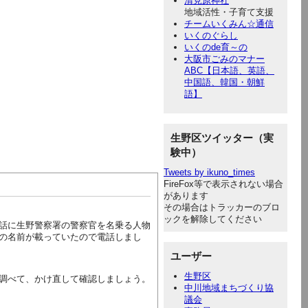
清見原神社
地域活性・子育て支援
チームいくみん☆通信
いくのぐらし
いくのde育～の
大阪市ごみのマナー
ABC【日本語、英語、
中国語、韓国・朝鮮
語】
生野区ツイッター（実
験中）
Tweets by ikuno_times
FireFox等で表示されない場合
があります
その場合はトラッカーのブロ
ックを解除してください
話に生野警察署の警察官を名乗る人物
の名前が載っていたので電話しまし
ユーザー
生野区
調べて、かけ直して確認しましょう。
中川地域まちづくり協
議会