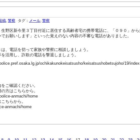
投稿
,
警察
タグ：
メール
,
警察
生野区新今里３丁目付近に居住する高齢者宅の携帯電話に、「０９０」から
いでお願いします」といった覚えのない内容の不審な電話がありました。
は、電話を切って家族や警察に相談しましょう。
を活用し、詐欺の電話を撃退しましょう。
ef.osaka.lg.jp/ochikakunokeisatsusho/keisatsushobetsujoho/19/index
内をご確認ください。
用の方はこちらから。
-police-anmachi/home
はこちらから。
ice-anmachi/home