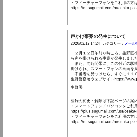
・フィーチャーフォンをご利用の方
https://m.sugumail.com/m/osaka-pol
声かけ事案の発生について
2026/02/12 14:24
カテゴリー：
メール
２月１２日午前８時ころ、生野区小
ら声を掛けられる事案が発生しまし
また、同時間帯に、この付近の駅構
掛けられ、スマートフォンの画面を
不審者を見つけたら、すぐに１１０
生野警察署ウェブサイトhttps://www.police.pr
生野署
--
登録の変更・解除は下記ページの案
・スマートフォン／パソコンをご利
https://plus.sugumail.com/usr/osaka
・フィーチャーフォンをご利用の方
https://m.sugumail.com/m/osaka-pol