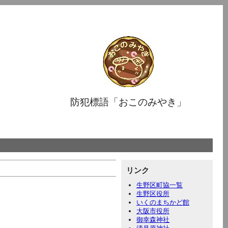
防犯標語「おこのみやき」
リンク
生野区町協一覧
生野区役所
いくのまちかど館
大阪市役所
御幸森神社