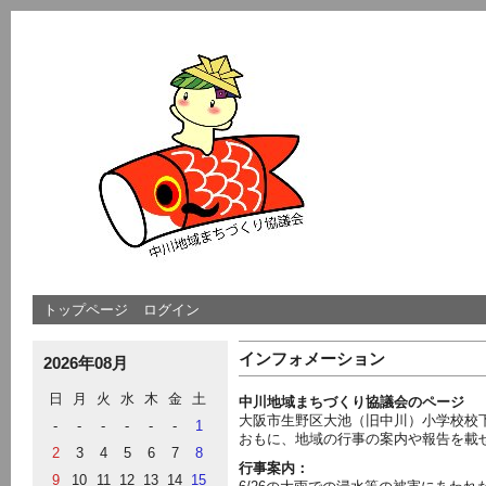
トップページ
ログイン
インフォメーション
2026年08月
日
月
火
水
木
金
土
中川地域まちづくり協議会のページ
大阪市生野区大池（旧中川）小学校校
-
-
-
-
-
-
1
おもに、地域の行事の案内や報告を載
2
3
4
5
6
7
8
行事案内：
9
10
11
12
13
14
15