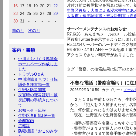
6/26の大雨での浸水等の被害にあわ
片付け前に被災状況を写真に撮って、
16
17
18
19
20
21
22
生野区役所：大雨による浸水被害にあ
23
24
25
26
27
28
29
大阪市：罹災証明書・被災証明書（自
30
31
-
-
-
-
-
サーバーメンテナンスのお知らせ:
前の月
次の月
R7.6/26
あんまちメールのメール投稿
区役所Twitterを表示するようにしま
R5.11/14サーバーのハードディス
案内・書類
R6.4/10・4/19 LANケーブル
アクセスできない時間帯がありました
中川まちづくり協議会
ホームページ作成しま
した
タグ「警察」の検索結果は以下のとお
トラブルQ＆A
中川地域まちづくり協
不審な電話（警察官騙り）に注
議会各種書類一覧
生野区防災関連
2026/02/13 10:59
カテゴリー：
メール
災害時の罹災証明・被
２月１３日午前１０時ころ、生野区
災証明の手続きについ
から、「犯人を２人捕まえたが、名
て
た。何か盗まれたものはありません
お知らせ・広報
現在、生野区内で生野警察署の警察
生野区各町協HP一覧
会館案内
・相手が警察官を名乗ってもすぐに
広報誌
・警察官がＳＮＳで個人とやり取り
防犯標語「おこのみや
・警察官がＳＮＳで警察手帳や逮捕