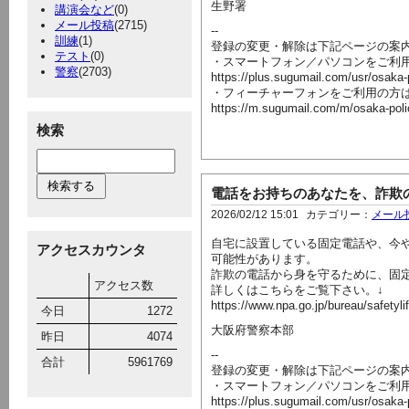
生野署
講演会など
(0)
メール投稿
(2715)
--
訓練
(1)
登録の変更・解除は下記ページの案
テスト
(0)
・スマートフォン／パソコンをご利
警察
(2703)
https://plus.sugumail.com/usr/osaka
・フィーチャーフォンをご利用の方
https://m.sugumail.com/m/osaka-pol
検索
電話をお持ちのあなたを、詐欺
2026/02/12 15:01
カテゴリー：
メール
自宅に設置している固定電話や、今
アクセスカウンタ
可能性があります。
詐欺の電話から身を守るために、固
アクセス数
詳しくはこちらをご覧下さい。↓
https://www.npa.go.jp/bureau/safetyli
今日
1272
大阪府警察本部
昨日
4074
--
合計
5961769
登録の変更・解除は下記ページの案
・スマートフォン／パソコンをご利
https://plus.sugumail.com/usr/osaka