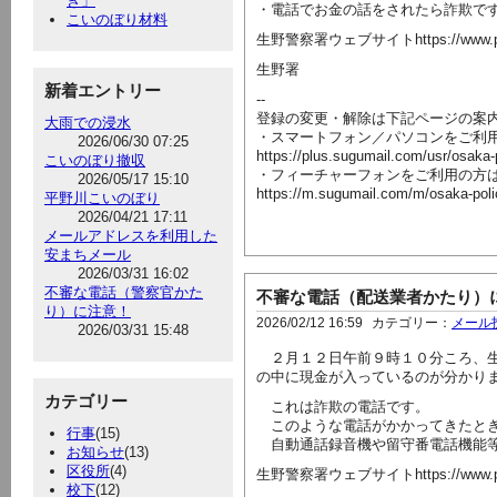
き」
・電話でお金の話をされたら詐欺で
こいのぼり材料
生野警察署ウェブサイトhttps://www.police.pr
生野署
新着エントリー
--
登録の変更・解除は下記ページの案
大雨での浸水
・スマートフォン／パソコンをご利
2026/06/30 07:25
https://plus.sugumail.com/usr/osaka
こいのぼり撤収
・フィーチャーフォンをご利用の方
2026/05/17 15:10
https://m.sugumail.com/m/osaka-pol
平野川こいのぼり
2026/04/21 17:11
メールアドレスを利用した
安まちメール
2026/03/31 16:02
不審な電話（警察官かた
不審な電話（配送業者かたり）
り）に注意！
2026/02/12 16:59
カテゴリー：
メール
2026/03/31 15:48
２月１２日午前９時１０分ころ、生
の中に現金が入っているのが分かり
カテゴリー
これは詐欺の電話です。
このような電話がかかってきたとき
行事
(15)
自動通話録音機や留守番電話機能等
お知らせ
(13)
区役所
(4)
生野警察署ウェブサイトhttps://www.police.pr
校下
(12)