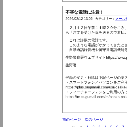
不審な電話に注意！
2026/02/12 13:06
カテゴリー：
メール
２月１２日午前１１時２０分ころ、
ら「注文を受けた薬を送るので着払
これは詐欺の電話です。
このような電話がかかってきたとき
自動通話録音機や留守番電話機能等
生野警察署ウェブサイトhttps://www.police.pr
生野署
--
登録の変更・解除は下記ページの案
・スマートフォン／パソコンをご利
https://plus.sugumail.com/usr/osaka
・フィーチャーフォンをご利用の方
https://m.sugumail.com/m/osaka-pol
前のページ
次のページ