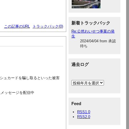
新着トラックバック
この記事のURL
トラックバック(0)
Re:公然わいせつ事案の発
生
2024/04/04 from 承認
待ち
過去ログ
ッシュカードを騙し取るといった被害
止メッセージを配信中
Feed
RSS1.0
RSS2.0