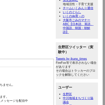
清見原神社
地域活性・子育て支援
チームいくみん☆通信
いくのぐらし
いくのde育～の
大阪市ごみのマナー
ABC【日本語、英語、
中国語、韓国・朝鮮
語】
生野区ツイッター（実
験中）
Tweets by ikuno_times
FireFox等で表示されない場合
があります
その場合はトラッカーのブロ
ックを解除してください
絶ちません。
ユーザー
生野区
ます。
中川地域まちづくり協
止メッセージを配信中
議会