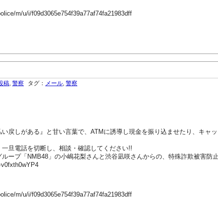
police/m/u/i/f09d3065e754f39a77af74fa21983dff
投稿
,
警察
タグ：
メール
,
警察
払い戻しがある』と甘い言葉で、ATMに誘導し現金を振り込ませたり、キャ
一旦電話を切断し、相談・確認してください!!
ループ「NMB48」の小嶋花梨さんと渋谷凪咲さんからの、特殊詐欺被害防
=v0fxth0wYP4
police/m/u/i/f09d3065e754f39a77af74fa21983dff