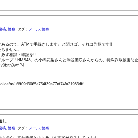
投稿
,
警察
タグ：
メール
,
警察
るので、ATMで手続きします』と聞けば、それは詐欺です!!
絶ちません。
必ず相談・確認を!!
ループ「NMB48」の小嶋花梨さんと渋谷凪咲さんからの、特殊詐欺被害防
=v0fxth0wYP4
police/m/u/i/f09d3065e754f39a77af74fa21983dff
意し
投稿
,
警察
タグ：
メール
,
警察
の点検に来た業者とのトラブル事案が発生しています。