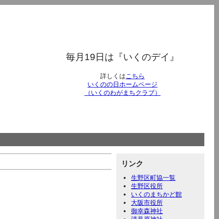
毎月19日は『いくのデイ』
詳しくは
こちら
いくのの日ホームページ
（いくのわがまちクラブ）
リンク
生野区町協一覧
生野区役所
いくのまちかど館
大阪市役所
御幸森神社