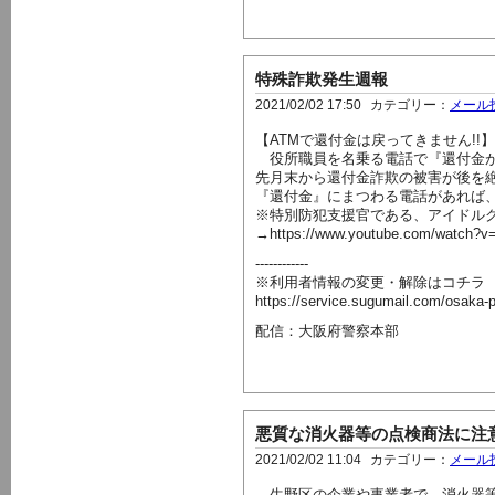
特殊詐欺発生週報
2021/02/02 17:50
カテゴリー：
メール
【ATMで還付金は戻ってきません!!】
役所職員を名乗る電話で『還付金があ
先月末から還付金詐欺の被害が後を
『還付金』にまつわる電話があれば、
※特別防犯支援官である、アイドルグ
→https://www.youtube.com/watch?v
------------
※利用者情報の変更・解除はコチラ
https://service.sugumail.com/osaka-
配信：大阪府警察本部
悪質な消火器等の点検商法に注
2021/02/02 11:04
カテゴリー：
メール
生野区の企業や事業者で、消火器等