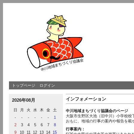
トップページ
ログイン
インフォメーション
2026年08月
日
月
火
水
木
金
土
中川地域まちづくり協議会のページ
大阪市生野区大池（旧中川）小学校校
-
-
-
-
-
-
1
おもに、地域の行事の案内や報告を載
2
3
4
5
6
7
8
行事案内：
9
10
11
12
13
14
15