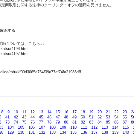
定商取引に関する法律のクーリング・オフの適用を受けません。
確認する
策については、こちら↓↓
eikatsu/4198.html
eikatsu/4197.html
police/m/u/i/f09d3065e754f39a77af74fa21983dff
8
9
10
11
12
13
14
15
16
17
18
19
20
21
22
23
2
0
41
42
43
44
45
46
47
48
49
50
51
52
53
54
55
5
2
73
74
75
76
77
78
79
80
81
82
83
84
85
86
87
8
03
104
105
106
107
108
109
110
111
112
113
114
115
28
129
130
131
132
133
134
135
136
137
138
139
140