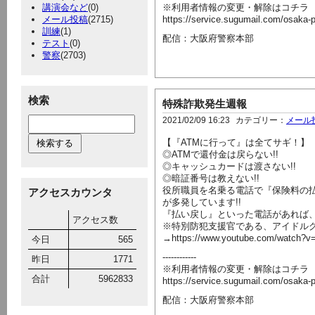
講演会など
(0)
※利用者情報の変更・解除はコチラ
メール投稿
(2715)
https://service.sugumail.com/osaka-
訓練
(1)
配信：大阪府警察本部
テスト
(0)
警察
(2703)
検索
特殊詐欺発生週報
2021/02/09 16:23
カテゴリー：
メール
【『ATMに行って』は全てサギ！】
◎ATMで還付金は戻らない!!
◎キャッシュカードは渡さない!!
◎暗証番号は教えない!!
役所職員を名乗る電話で『保険料の
アクセスカウンタ
が多発しています!!
『払い戻し』といった電話があれば、
アクセス数
※特別防犯支援官である、アイドルグ
→https://www.youtube.com/watch?v
今日
565
------------
昨日
1771
※利用者情報の変更・解除はコチラ
合計
5962833
https://service.sugumail.com/osaka-
配信：大阪府警察本部