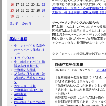
6/26の大雨での浸水等の被害にあわ
片付け前に被災状況を写真に撮って、
16
17
18
19
20
21
22
生野区役所：大雨による浸水被害にあ
23
24
25
26
27
28
29
大阪市：罹災証明書・被災証明書（自
30
31
-
-
-
-
-
サーバーメンテナンスのお知らせ:
前の月
次の月
R7.6/26
あんまちメールのメール投稿
区役所Twitterを表示するようにしま
R5.11/14サーバーのハードディス
案内・書類
R6.4/10・4/19 LANケーブル
アクセスできない時間帯がありました
中川まちづくり協議会
ホームページ作成しま
した
タグ「メール」の検索結果は以下のと
トラブルQ＆A
中川地域まちづくり協
特殊詐欺発生週報
議会各種書類一覧
生野区防災関連
2021/02/15 14:37
カテゴリー：
メール
災害時の罹災証明・被
【役所職員を名乗る電話で『ATM』と
災証明の手続きについ
◎ATMで還付金は戻らない!!
て
『保険料の払い戻しがある』と甘い
お知らせ・広報
「還付金」にまつわる電話があれば、
生野区各町協HP一覧
＊お願い＊
会館案内
携帯電話を使用しながらATMを操
広報誌
※特別防犯支援官である、アイドルグ
防犯標語「おこのみや
→https://www.youtube.com/watch?v