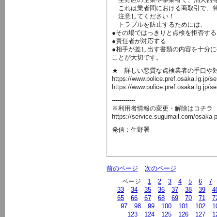
これは業者間における商取引で、特
注意してください！
トラブルを防止するためには、
●その場ではっきりと点検を拒否する
●責任者が対応する
●相手が差し出す書類の内容を十分に
ことが大切です。
★ 詳しい悪質な点検業者の手口や対
https://www.police.pref.osaka.lg.jp/s
https://www.police.pref.osaka.lg.jp/s
------------
※利用者情報の変更・解除はコチラ
https://service.sugumail.com/osaka-
発信：生野署
前のページ
次のページ
ページ
1
2
3
4
5
6
7
33
34
35
36
37
38
39
4
65
66
67
68
69
70
71
7
97
98
99
100
101
102
1
123
124
125
126
127
1