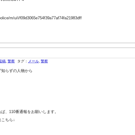
police/m/u/i/f09d3065e754f39a77af74fa21983dff
投稿
,
警察
タグ：
メール
,
警察
知らずの人物から
ば、110番通報をお願いします。
こちら↓