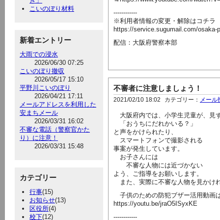
き」
こいのぼり材料
------------
※利用者情報の変更・解除はコチラ
https://service.sugumail.com/osaka-
新着エントリー
配信：大阪府警察本部
大雨での浸水
2026/06/30 07:25
こいのぼり撤収
2026/05/17 15:10
平野川こいのぼり
不審者に注意しましょう！
2026/04/21 17:11
2021/02/10 18:02
カテゴリー：
メール
メールアドレスを利用した
安まちメール
大阪府内では、小学生児童が、見ず
2026/03/31 16:02
「おうちにだれかいる？」
不審な電話（警察官かた
と声をかけられたり、
り）に注意！
スマートフォンで撮影される
2026/03/31 15:48
事案が発生しています。
お子さんには
不審な人物には近づかない
よう、ご指導をお願いします。
カテゴリー
また、実際に不審な人物を見かけれ
行事
(15)
子供のための防犯ブザー活用動画は
お知らせ
(13)
https://youtu.be/jraO5ISyxKE
区役所
(4)
校下
(12)
------------