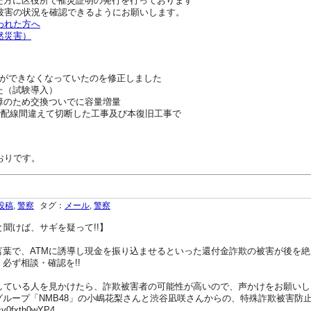
れた方に区役所で罹災証明の発行を行っております
被害の状況を確認できるようにお願いします。
われた方へ
然災害）
ができなくなっていたのを修正しました
した（試験導入）
ク故障のため交換ついでに容量増量
配線工事で配線間違えて切断した工事及び本復旧工事で
おりです。
投稿
,
警察
タグ：
メール
,
警察
聞けば、サギを疑って!!】
言葉で、ATMに誘導し現金を振り込ませるといった還付金詐欺の被害が後を
必ず相談・確認を!!
作している人を見かけたら、詐欺被害者の可能性が高いので、声かけをお願いし
ループ「NMB48」の小嶋花梨さんと渋谷凪咲さんからの、特殊詐欺被害防
=v0fxth0wYP4