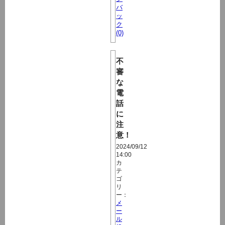
バ
ッ
ク
(0)
不
審
な
電
話
に
注
意！
2024/09/12
14:00
カ
テ
ゴ
リ
ー：
メ
ー
ル