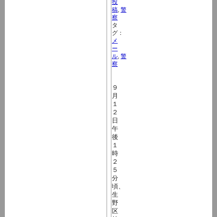
投
稿
,
警
察
タ
グ：
メ
ー
ル
,
警
察
９
月
１
２
日
午
後
１
時
２
５
分
頃、
生
野
区