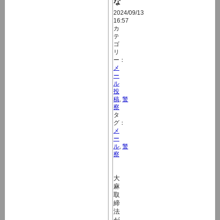
な
2024/09/13
16:57
カ
テ
ゴ
リ
ー：
メ
ー
ル
投
稿
,
警
察
タ
グ：
メ
ー
ル
,
警
察
大
麻
取
締
法
が