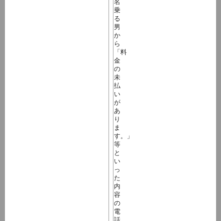
名
乗
る
男
か
ら
「料
金
の
未
払
い
が
あ
り
ま
す。」
等
と
い
っ
た
内
容
の
電
話