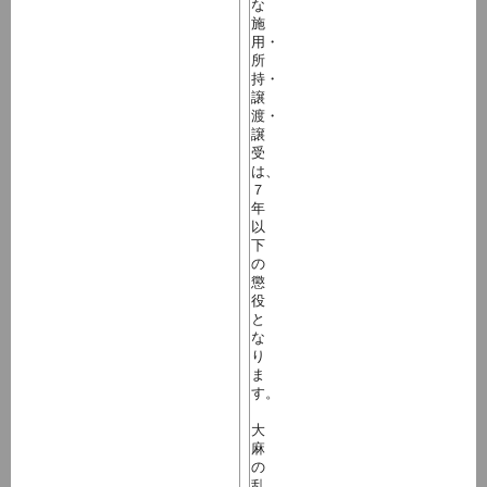
な
施
用・
所
持・
譲
渡・
譲
受
は、
７
年
以
下
の
懲
役
と
な
り
ま
す。
大
麻
の
乱