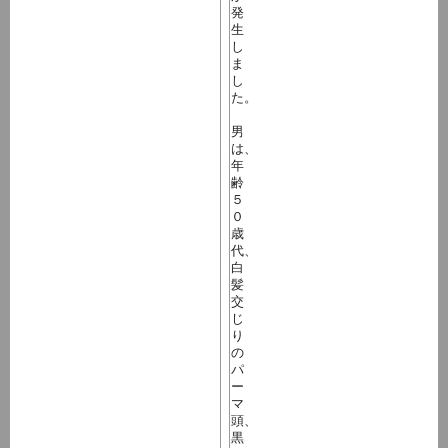
発
生
し
ま
し
た。
男
は、
年
齢
５
０
歳
代、
白
髪
交
じ
り
の
パ
ー
マ
頭、
黒