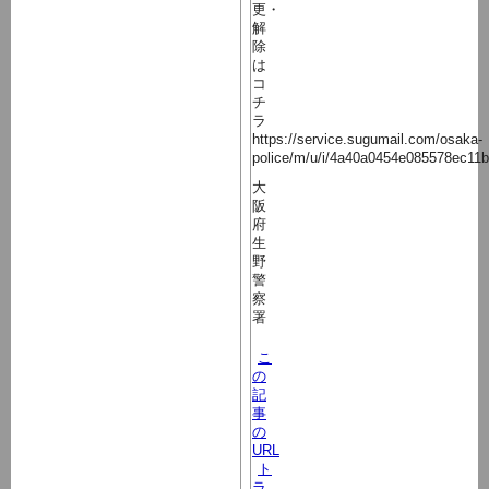
更・
解
除
は
コ
チ
ラ
https://service.sugumail.com/osaka-
police/m/u/i/4a40a0454e085578ec11
大
阪
府
生
野
警
察
署
こ
の
記
事
の
URL
ト
ラ