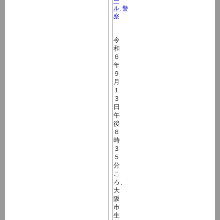
ー
ル
,
警
察
令
和
６
年
９
月
１
３
日
午
後
６
時
３
５
分
こ
ろ、
大
阪
市
生