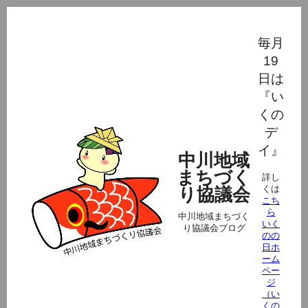
毎月
19
日は
『い
くの
デ
イ』
中川地域
まちづく
詳し
くは
り協議会
こち
ら
中川地域まちづく
いく
り協議会ブログ
のの
日ホ
ーム
ペー
ジ
（い
くの