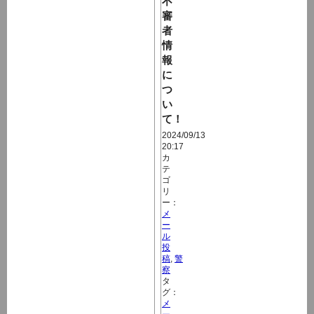
不
審
者
情
報
に
つ
い
て！
2024/09/13
20:17
カ
テ
ゴ
リ
ー：
メ
ー
ル
投
稿
,
警
察
タ
グ：
メ