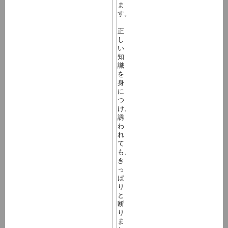
ま
す。
正
し
い
知
識
を
身
に
つ
け、
誘
わ
れ
て
も、
き
っ
ぱ
り
と
断
り
ま