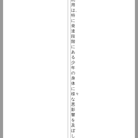
用
は、
特
に
発
達
段
階
に
あ
る
少
年
の
身
体
に
様々
な
悪
影
響
を
及
ぼ
し