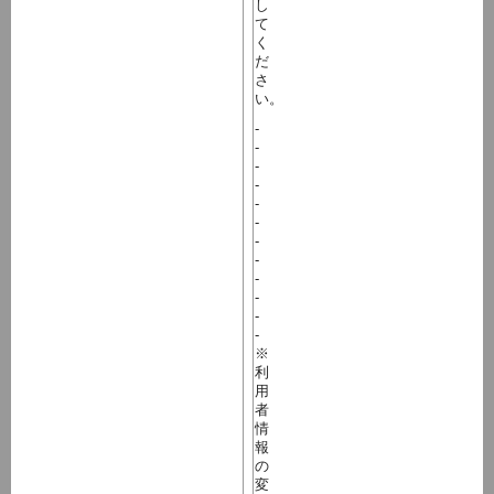
し
て
く
だ
さ
い。
-
-
-
-
-
-
-
-
-
-
-
-
※
利
用
者
情
報
の
変