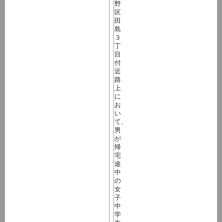
野
区
田
島
３
丁
目
付
近
路
上
に
お
い
て、
男
が
帰
宅
途
中
の
女
子
中
学