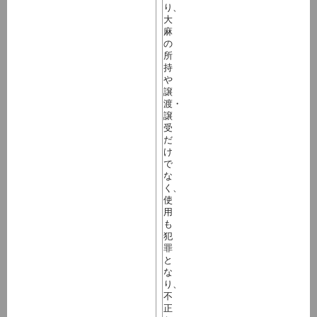
り、
大
麻
の
所
持
や
譲
渡・
譲
受
だ
け
で
な
く、
使
用
も
犯
罪
と
な
り、
不
正