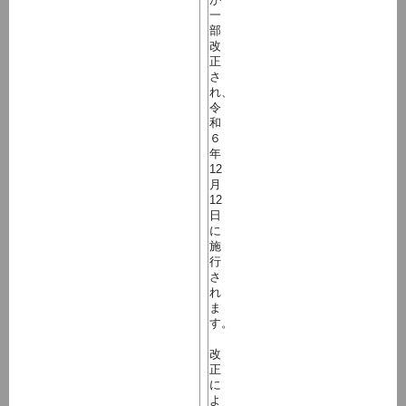
一
部
改
正
さ
れ、
令
和
６
年
12
月
12
日
に
施
行
さ
れ
ま
す。
改
正
に
よ