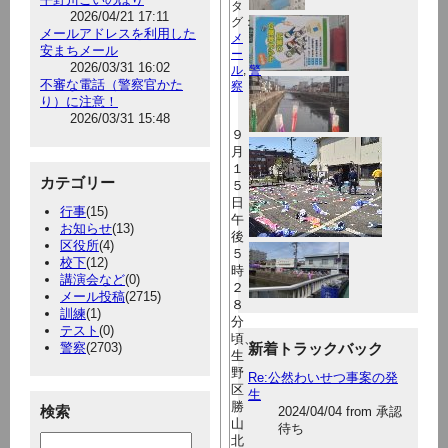
タ
2026/04/21 17:11
グ：
メールアドレスを利用した
メ
安まちメール
ー
2026/03/31 16:02
ル
,
警
不審な電話（警察官かた
察
り）に注意！
2026/03/31 15:48
９
月
１
カテゴリー
５
日
行事
(15)
午
お知らせ
(13)
後
区役所
(4)
５
校下
(12)
時
講演会など
(0)
２
メール投稿
(2715)
８
訓練
(1)
分
テスト
(0)
頃、
警察
(2703)
新着トラックバック
生
野
Re:公然わいせつ事案の発
区
生
勝
検索
2024/04/04 from 承認
山
待ち
北