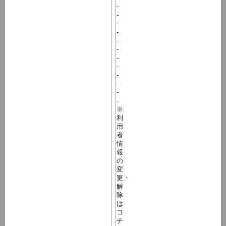
-
-
-
-
-
-
-
-
-
-
-
-
※
利
用
者
情
報
の
変
更・
解
除
は
コ
チ