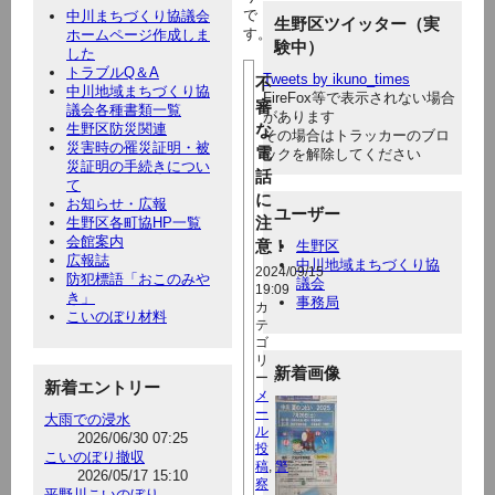
で
中川まちづくり協議会
生野区ツイッター（実
す。
ホームページ作成しま
験中）
した
トラブルQ＆A
Tweets by ikuno_times
不
中川地域まちづくり協
FireFox等で表示されない場合
審
議会各種書類一覧
があります
生野区防災関連
な
その場合はトラッカーのブロ
災害時の罹災証明・被
電
ックを解除してください
災証明の手続きについ
話
て
に
お知らせ・広報
ユーザー
注
生野区各町協HP一覧
会館案内
意！
生野区
広報誌
中川地域まちづくり協
2024/09/15
防犯標語「おこのみや
議会
19:09
き」
事務局
カ
こいのぼり材料
テ
ゴ
リ
新着画像
ー：
新着エントリー
メ
ー
大雨での浸水
ル
2026/06/30 07:25
投
こいのぼり撤収
稿
,
警
2026/05/17 15:10
察
平野川こいのぼり