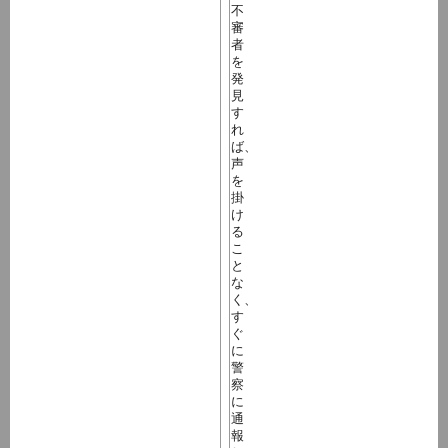
不
審
者
を
発
見
す
れ
ば、
声
を
掛
け
る
こ
と
な
く、
す
ぐ
に
警
察
に
通
報