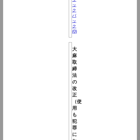
ッ
ク
バ
ッ
ク
(0)
大
麻
取
締
法
の
改
正
（使
用
も
犯
罪
に