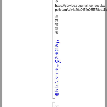
ラ
https://service.sugumail.com/osaka-
police/m/u/i/4a40a0454e085578ec11
生
野
警
察
署
こ
の
記
事
の
URL
ト
ラ
ッ
ク
バ
ッ
ク
(0)