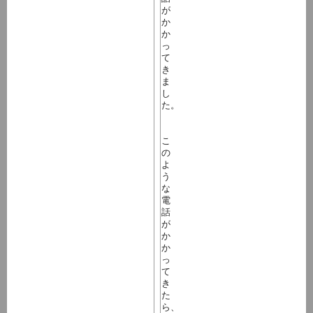
が
か
か
っ
て
き
ま
し
た。
こ
の
よ
う
な
電
話
が
か
か
っ
て
き
た
ら、