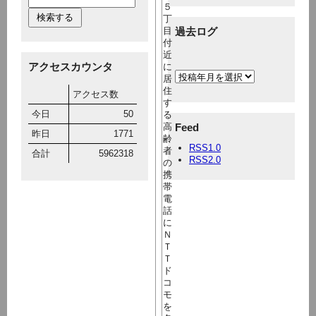
５
丁
目
過去ログ
付
近
アクセスカウンタ
に
居
住
アクセス数
す
今日
50
る
高
Feed
昨日
1771
齢
RSS1.0
者
合計
5962318
RSS2.0
の
携
帯
電
話
に
Ｎ
Ｔ
Ｔ
ド
コ
モ
を