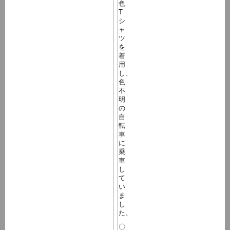
色
T
シ
ャ
ツ
を
着
用
し、
色
不
明
の
自
転
車
に
乗
車
し
て
い
ま
し
た。
〇