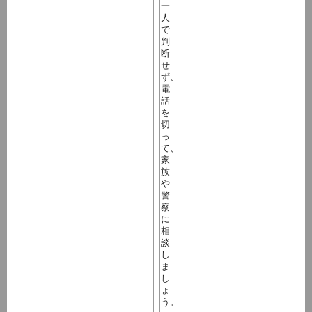
一
人
で
判
断
せ
ず、
電
話
を
切
っ
て、
家
族
や
警
察
に
相
談
し
ま
し
ょ
う。