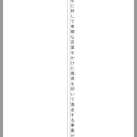
生
に
対
し
て
卑
猥
な
言
葉
を
か
け
た
後、
肩
を
叩
い
て
逃
走
す
る
事
案
が