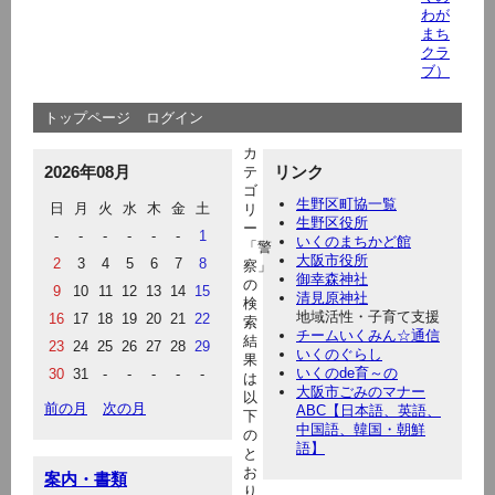
わが
まち
クラ
ブ）
トップページ
ログイン
カ
2026年08月
リンク
テ
ゴ
生野区町協一覧
日
月
火
水
木
金
土
リ
生野区役所
ー
-
-
-
-
-
-
1
いくのまちかど館
「警
大阪市役所
2
3
4
5
6
7
8
察」
御幸森神社
の
9
10
11
12
13
14
15
清見原神社
検
地域活性・子育て支援
16
17
18
19
20
21
22
索
チームいくみん☆通信
結
23
24
25
26
27
28
29
いくのぐらし
果
いくのde育～の
30
31
-
-
-
-
-
は
大阪市ごみのマナー
以
前の月
次の月
ABC【日本語、英語、
下
中国語、韓国・朝鮮
の
語】
と
お
案内・書類
り