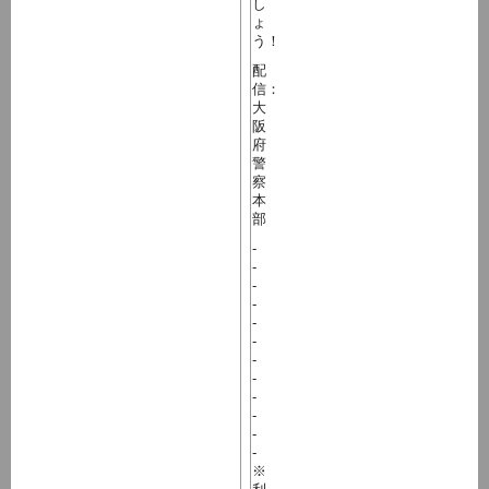
し
ょ
う！
配
信：
大
阪
府
警
察
本
部
-
-
-
-
-
-
-
-
-
-
-
-
※