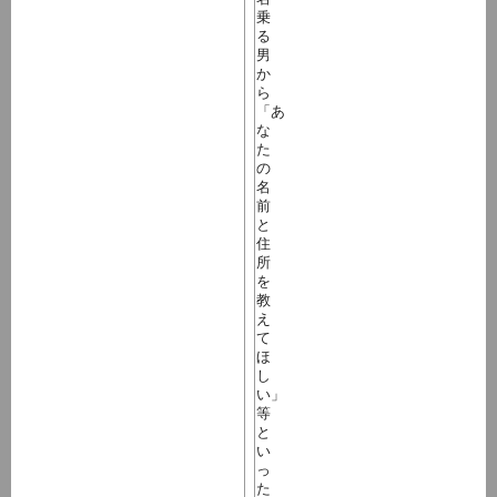
乗
る
男
か
ら
「あ
な
た
の
名
前
と
住
所
を
教
え
て
ほ
し
い」
等
と
い
っ
た